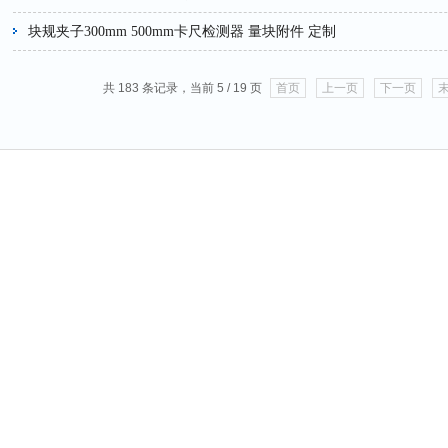
块规夹子300mm 500mm卡尺检测器 量块附件 定制
共 183 条记录，当前 5 / 19 页
首页
上一页
下一页