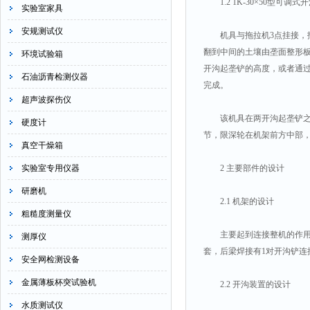
1.2 1K-30×50型可调
实验室家具
安规测试仪
机具与拖拉机3点挂接，拖
翻到中间的土壤由垄面整形
环境试验箱
开沟起垄铲的高度，或者通
石油沥青检测仪器
完成。
超声波探伤仪
该机具在两开沟起垄铲之间
硬度计
节，限深轮在机架前方中部
真空干燥箱
实验室专用仪器
2 主要部件的设计
研磨机
2.1 机架的设计
粗糙度测量仪
主要起到连接整机的作用。
测厚仪
套，后梁焊接有1对开沟铲连
安全网检测设备
金属薄板杯突试验机
2.2 开沟装置的设计
水质测试仪