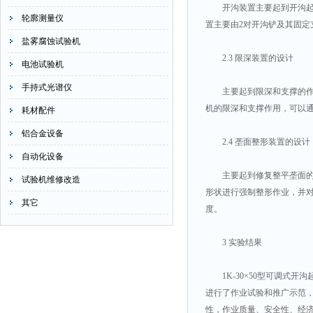
开沟装置主要起到开沟起垄作
轮廓测量仪
置主要由2对开沟铲及其固
盐雾腐蚀试验机
2.3 限深装置的设计
电池试验机
手持式光谱仪
主要起到限深和支撑的作用
机的限深和支撑作用，可以
耗材配件
铝合金设备
2.4 垄面整形装置的设计
自动化设备
主要起到修复整平垄面的作
试验机维修改造
形状进行强制整形作业，并
其它
度。
3 实验结果
1K-30×50型可调式开
进行了作业试验和推广示范，
性，作业质量、安全性、经