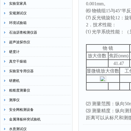
0.001mm
。
实验室家具
⑹
物镜组
15
与
45°
半反
安规测试仪
⑺
反光镜旋轮
12
：旋
环境试验箱
2
．技术性能：
⑴
光学系统性能：（
石油沥青检测仪器
超声波探伤仪
物
镜
硬度计
放大倍数
焦距
(mm)
真空干燥箱
41.47
显微镜放大倍数
工
实验室专用仪器
研磨机
粗糙度测量仪
测厚仪
⑵
测量范围：纵向
50
安全网检测设备
⑶
测量精度：纵向测
距离可以从标尺和测
金属薄板杯突试验机
水质测试仪