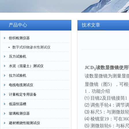
产品中心
技术文章
纺织检测仪器
数字式织物渗水性测试仪
压力试验机
水泥（混凝土）测试仪
JCD
读数显微镜使用
3
拉力试验机
读数显微镜为测量显
显微镜（图
5
），可根
电线电缆测试仪
1
．功能介绍
计量检定专用设备
⑴
目镜
2
及目镜接筒
1
低温恒温槽
⑵
调焦手轮
4
：调节
⑶
标尺
5
：与测微鼓
玻璃检测仪器
⑷
棱镜室
19
：可在
36
建材燃烧性能测试仪
⑸
测微鼓轮
6
：与标