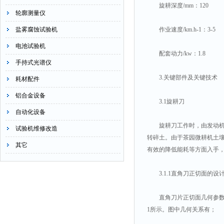
旋耕深度/mm：120
轮廓测量仪
盐雾腐蚀试验机
作业速度/km.h-1：3-5
电池试验机
配套动力/kw：1.8
手持式光谱仪
3.关键部件及关键技术
耗材配件
铝合金设备
3.1旋耕刀
自动化设备
旋耕刀工作时，由发动机传
试验机维修改造
转碎土。由于茶园微耕机土
其它
有效的降低能耗等方面入手，
3.1.1直角刀正切面的设
直角刀片正切面几何参数主要
1所示。图中几何关系有；