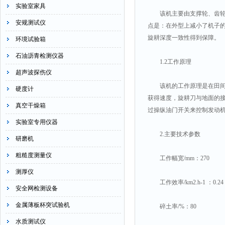
实验室家具
该机主要由支撑轮、齿轮箱
安规测试仪
点是：在外型上减小了机子
旋耕深度一致性得到保障。
环境试验箱
石油沥青检测仪器
1.2工作原理
超声波探伤仪
该机的工作原理是在田间作
硬度计
获得速度，旋耕刀与地面的
真空干燥箱
过操纵油门开关来控制发动
实验室专用仪器
2.主要技术参数
研磨机
粗糙度测量仪
工作幅宽/mm：270
测厚仪
工作效率/km2.h-1 ：0.24
安全网检测设备
金属薄板杯突试验机
碎土率/%：80
水质测试仪