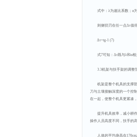
式中：λ为速比系数；α为
则侧切刃在任一点Δτ值得
Δτ=tg-1 (7)
式7可知：Δτ既与λ和α相
3.3机架与扶手架的调整
机架是整个机具的支撑部件
刀与土壤接触深度的一个控
在一起，使整个机具更紧凑
提升机具效率，减小耕作强
操作人员高度不同，扶手的
人体的平均身高在170cm左