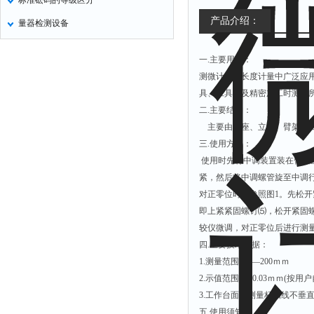
标准砝码的等级区分
产品介绍：
量器检测设备
一.主要用途：
测微计座是长度计量中广泛应
具、工具以及精密加工时测量
二.主要结构：
主要由底座、立柱、臂架、工
三.使用方法：
使用时先将中调装置装在臂架
紧，然后将中调螺管旋至中调行
对正零位时，参照图1。先松开
即上紧紧固螺钉⑸，松开紧固
较仪微调，对正零位后进行测
四.主要技术数据：
1.测量范围：0—200ｍｍ
2.示值范围：±0.03ｍｍ(按
3.工作台面与测量杆轴线不垂直
五.使用须知：