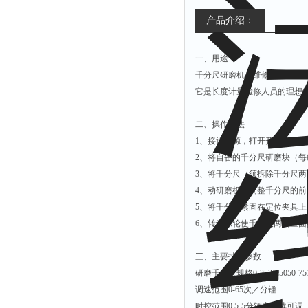
产品介绍：
一、用途
千分尺研磨机是维修千分尺外
它是长度计量检修人员的理想
二、操作方法
1、接通电源，打开开关、如需
2、将自备的千分尺研磨块（每
3、将千分尺（须拆除千分尺
4、动研磨机来调整千分尺的
5、将千分尺紧固在定位夹具
6、转动棘轮使千分尺两测量
三、主要技术参数
研磨千分尺规格0-2525-5050-75
调速范围0-65次／分锺
时控范围0.5-5分锺内连续可调