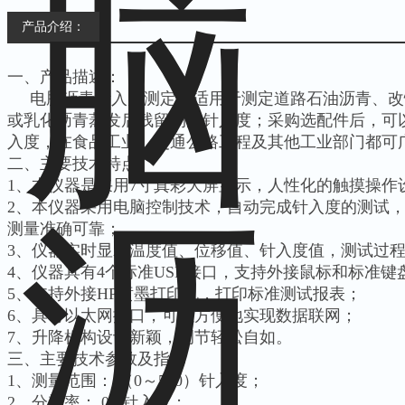
产品介绍：
一、产品描述：
电脑沥青针入度测定仪适用于测定道路石油沥青、改
或乳化沥青蒸发后残留物的针入度；采购选配件后，可
入度，在食品工业、交通公路工程及其他工业部门都可
二、主要技术特点
1、本仪器是采用7寸真彩大屏显示，人性化的触摸操作
2、本仪器采用电脑控制技术，自动完成针入度的测试，
测量准确可靠；
3、仪器实时显示温度值、位移值、针入度值，测试过
4、仪器具有4个标准USB接口，支持外接鼠标和标准键
5、支持外接HP喷墨打印机，打印标准测试报表；
6、具有以太网接口，可以方便地实现数据联网；
7、升降机构设计新颖，调节轻松自如。
三、主要技术参数及指标
1、测量范围： （0～500）针入度；
2、分辨率： 0.1针入度；