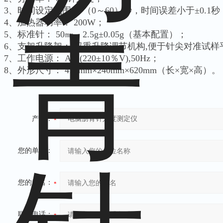
3、时间设定范围： （0～60）秒，时间误差小于±0.1秒
4、加热器功率： 200W；
5、标准针： 50㎜、2.5g±0.05g（基本配置）；
6、支架升降架： 双重升降调节机构,便于针尖对准试样
7、工作电源： AC (220±10％V),50Hz；
8、外形尺寸： 410mm×240mm×620mm（长×宽×高）。
产品：
您的单位：
您的姓名：
联系电话：