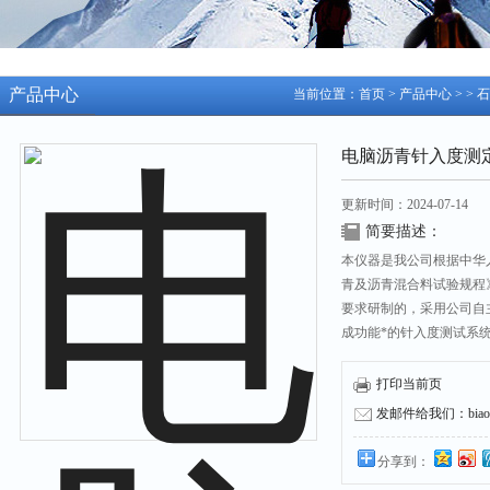
产品中心
当前位置：
首页
>
产品中心
> >
石
电脑沥青针入度测
更新时间：2024-07-14
简要描述：
本仪器是我公司根据中华人民
青及沥青混合料试验规程》中
要求研制的，采用公司自主
成功能*的针入度测试系
打印当前页
发邮件给我们：biaozh
分享到：