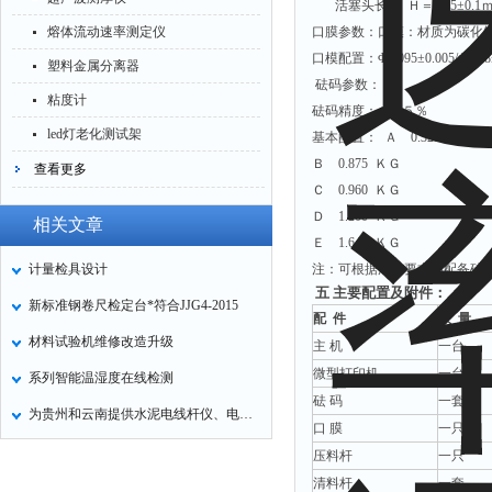
活塞头长度 Ｈ＝6.35±0.1
熔体流动速率测定仪
口膜参数：口模：材质为碳化钨、长：8
口模配置：Φ2.095±0.005/Φ1.18
塑料金属分离器
砝码参数：
粘度计
砝码精度：±０.５％
led灯老化测试架
基本配置： Ａ 0.325 ＫＧ(
Ｂ 0.875 ＫＧ
查看更多
Ｃ 0.960 ＫＧ
Ｄ 1.200 ＫＧ
相关文章
Ｅ 1.640 ＫＧ
计量检具设计
注：可根据用户要求加配备砝
五 主要配置及附件：
新标准钢卷尺检定台*符合JJG4-2015
配 件
数 量
材料试验机维修改造升级
主 机
一台
微型打印机
一台
系列智能温湿度在线检测
砝 码
一套
为贵州和云南提供水泥电线杆仪、电杆挠度测试仪
口 膜
一只
压料杆
一只
清料杆
一套