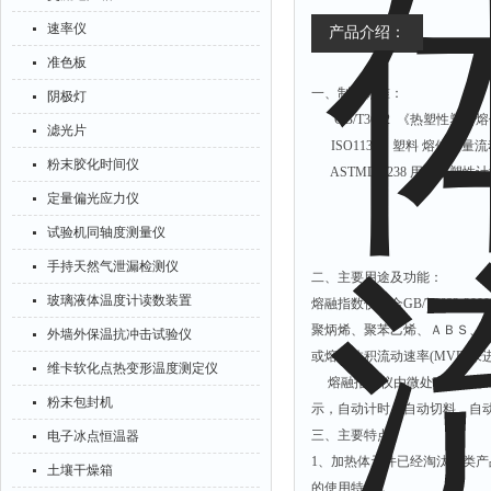
速率仪
产品介绍：
准色板
一、制造标准：
阴极灯
GB/T3682 《热塑性塑
滤光片
ISO1133 塑料 熔体质量流
粉末胶化时间仪
ASTMD 1238 用挤压塑
定量偏光应力仪
试验机同轴度测量仪
手持天然气泄漏检测仪
二、主要用途及功能：
玻璃液体温度计读数装置
熔融指数仪符合GB/T3682-
聚炳烯、聚苯乙烯、ＡＢＳ、聚
外墙外保温抗冲击试验仪
或熔体体积流动速率(MVR)
维卡软化点热变形温度测定仪
熔融指数仪由微处理器按标准
粉末包封机
示，自动计时，自动切料，自
三、主要特点
电子冰点恒温器
1、加热体元件已经淘汰同类
土壤干燥箱
的使用特点．