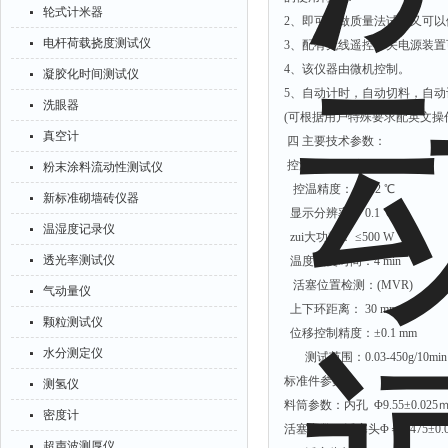
轮式计米器
2、即可以做质量法试验又可以
电杆荷载挠度测试仪
3、配有无线遥控开关电源装
4、该仪器由微机控制。
凝胶化时间测试仪
5、自动计时，自动切料，自动
洗眼器
(可根据用户特殊要求配英文操
真空计
四 主要技术参数：
控温范围： 室温---400 ℃
粉末涂料流动性测试仪
控温精度： ±0.2 ℃
新标准砌墙砖仪器
显示分辨率： 0.1 ℃
温湿度记录仪
zui大功耗： ≤500 W
透光率测试仪
温度恢复时间：4 min
活塞位置检测：(MVR)
气动量仪
上下环距离： 30 mm
颗粒测试仪
位移控制精度：±0.1 mm
水分测定仪
测试范围：0.03-450g/10min
标准件参数：
测氢仪
料筒参数：内孔 Φ9.55±0.025
密度计
活塞参数：活塞头Φ＝9.475±0.
超声波测厚仪