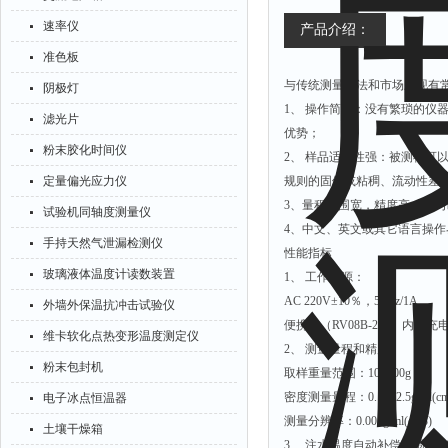
速率仪
产品介绍：
准色板
与传统测量方法和市场上现有常
阴极灯
1、 操作简单：没有繁琐的仪
滤光片
优势；
粉末胶化时间仪
2、 样品适应性强：被测物
定量偏光应力仪
规则的固体或粘稠、流动性差
3、量程范围宽，精度高，人为误差少：密度
试验机同轴度测量仪
4、中文、英文或其它语言操作
手持天然气泄漏检测仪
性能指标
玻璃液体温度计读数装置
1、 工作电源：
AC 220V±10％，50Hz/1A
外墙外保温抗冲击试验仪
便携式（RV08B-2型）内置
维卡软化点热变形温度测定仪
2、 测量量程和精度：
粉末包封机
取样重量范围：10~600g
密度测量量程：0.1~22.5g/ml(cm
电子冰点恒温器
测量分辨率：0.001g/ml(cm3)
土壤干燥箱
3、 注水温度自动补偿范围： 2