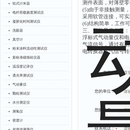
测件表面，对薄壁零
轮式计米器
(5)由于非接触测
电杆荷载挠度测试仪
采用软管连接，可实
凝胶化时间测试仪
(6)结构简单，工
三、气动量仪分类：
洗眼器
浮标式气动量仪和电
真空计
气流信号，通过有刻
粉末涂料流动性测试仪
电转换器将气信号转
新标准砌墙砖仪器
温湿度记录仪
产品：
透光率测试仪
气动量仪
您的单位：
颗粒测试仪
水分测定仪
您的姓名：
测氢仪
密度计
联系电话：
超声波测厚仪