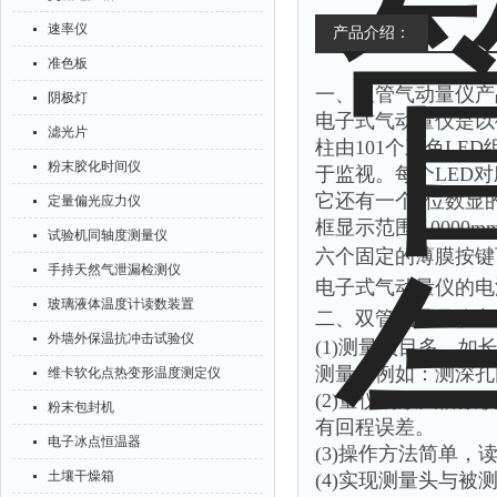
速率仪
产品介绍：
准色板
一、双管气动量仪产
阴极灯
电子式气动量仪是以
滤光片
柱由101个三色L
粉末胶化时间仪
于监视。每个LED对应
它还有一个8位数显
定量偏光应力仪
框显示范围0.0000mm
试验机同轴度测量仪
六个固定的薄膜按键
手持天然气泄漏检测仪
电子式气动量仪的电源要
玻璃液体温度计读数装置
二、
双管气动量仪
主
外墙外保温抗冲击试验仪
(1)测量项目多，
测量，例如：测深孔
维卡软化点热变形温度测定仪
(2)量仪的放大倍
粉末包封机
有回程误差。
电子冰点恒温器
(3)操作方法简单
土壤干燥箱
(4)实现测量头与