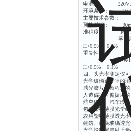
电源： 220V±2
环境条件： 10-5
主要技术参数：
预热时间： 30m
准确度： 透光率
雾 度H≤0.5
H>0.5% 0.3%
重复性： 透光率
雾 度H≤0.5
H>0.5% 0.1%
四、头光率测定仪可
光学玻璃透光率的测
感光胶片清晰程度的
人造偏振片偏振度的
航空玻璃、汽车玻璃
包装塑料薄膜光学综
农用塑料薄膜透光率
建筑、装潢玻璃透光
光学投影屏漫射质量