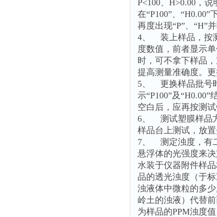
P<100、H>0.0
在“P100”、“H0
再度出现“P”、“H
4、 装上样品，按
度数值，前者显示单位
时，可不拿下样品，
提高测量准确度。更
5、 更换样品批号
示“P100”及“H
空白后，应再按测试
6、 测试塑膜样品
样品台上测试，放置
7、 测定浊度，有
悬浮体的光强度来决
水装于仪器附件样品
品的透光浊度（于标
浊液体中微粒的多少用
岭土的浊液）代替前面
为样品的PPM浊度值