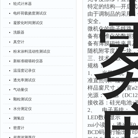
轮式计米器
特定的结构—开启式
由于调制品的采用，
电杆荷载挠度测试仪
安全。
凝胶化时间测试仪
微机化的电子线路，
洗眼器
备有标准化的数据打
真空计
备有薄膜磁性夹具及
随机附零度片一块，
粉末涂料流动性测试仪
三、技术参数：
新标准砌墙砖仪器
规格：
温湿度记录仪
1、 光学系统：
准直照明、漫射视野
透光率测试仪
样品窗尺寸：入窗ø25
气动量仪
光源：C光源（DC12
颗粒测试仪
接收器：硅光电池+
水分测定仪
2、 电子系统：
LED数码显示
测氢仪
zui小读数：透光率0.
密度计
BCD码串行输出打
超声波测厚仪