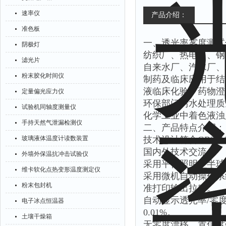
速率仪
产品介绍：
准色板
一、透光率雾度测试
阴极灯
纺织厂、热电厂、钢
滤光片
自来水厂、汽水厂、
粉末胶化时间仪
制药及临床应用于结
液临床化验、药物澄
定量偏光应力仪
环保部门污水处理质
试验机同轴度测量仪
化学工业中着色液浊
手持天然气泄漏检测仪
二、产品特点介绍：
玻璃液体温度计读数装置
技术设计符合GB2410—
国内外技术交流。
外墙外保温抗冲击试验仪
采用平行照明，半球
维卡软化点热变形温度测定仪
采用微机自动操作系
粉末包封机
准打印输出拉口。
自动显示透光率/零
电子冰点恒温器
0.01%。
土壤干燥箱
无零度漂移，置信度