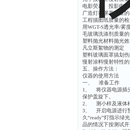
电影荧幕、投影电视
广造灯箱屏幕质量的
工程描图纸质量的检
用WGT-S透光率/
毛玻璃洗涤剂质量的
塑料抛光材料抛光效
凡立斯絮物的测定
塑料玻璃面罩搞划伤
慢射涂料慢射特性的
五、操作方法：
仪器的使用方法
一、 准备工作
1、 将仪器电源插
保护盖旋下。
2、 测小样及液体
3、 开启电源进行
久“ready”灯指
品的情况下按测试开关，仪