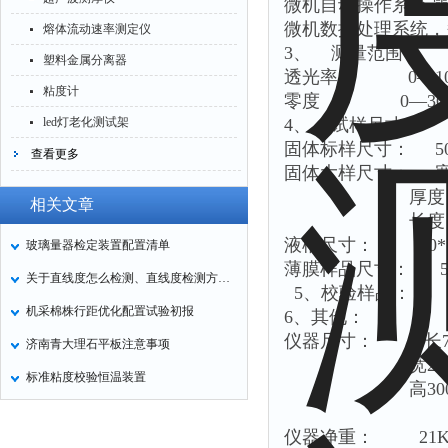
微机自动操作系统,
微机数据处理系统，
熔体流动速率测定仪
3、 测量范围
塑料金属分离器
透光率 0—100
粘度计
零度 0—30.0
led灯老化测试架
4、 试样尺寸：
固体标样尺寸： 50
查看更多
固体大样尺寸： 宽度
厚度：13
相关文章
长度：不
液槽尺寸： 50*50
玻璃量器检定装置配置清单
薄膜样品尺寸： 50
关于直线度怎么检测、直线度检测方法——直线度检测设备
5、校验样品： ø
机采棉株行距优化配置试验初报
6、其他：
仪器尺寸： 长74
济南青大理石平板注意事项
宽270
标准粘度校验恒温装置
高300
仪器净重： 21K