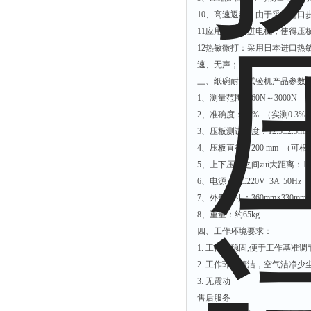
10、高速返程：由于采用进
11应用进口步进电机，使得
12热敏微打：采用日本进口
速、无声；
三、纸碗耐压试验机产品参数
1、测量范围：60N～3000N
2、准确度：<1% （实测0.3%
3、压板测试速度：12.5±2.5mm/
4、压板直径：200 mm （可
5、上下压板之间zui大距离：18
6、电源：AC220V 3A 50Hz
7、外形尺寸：360mm×330mm×
8、重量：约65kg
四、工作环境要求：
1. 工作台稳固,便于工作基准调
2. 工作环境清洁，空气洁净少
3. 无震动
售后服务