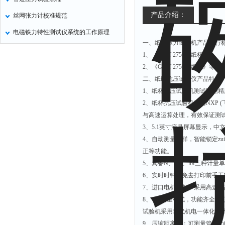
产品介绍：
丝网张力计校准规范
电磁铁力特性测试仪系统的工作原理
一、纸碗压力试验机产品执行
1、《GB/T 27590 纸杯》
2、《GB/T 27591 纸碗》等
二、纸碗抗压试验仪产品特点
1、纸杯抗压试验机测试数据
2、纸杯抗压试验机采用NXP 
与高速运算处理，有效保证测
3、5.1英寸液晶屏幕显示，
4、自动测量试样，智能锁定z
正等功能。
5、具备N、kgf、lbf三种
6、实时时钟，免去打印前手
7、进口电机控制：采用高速
8、*的测量模式，功能齐全，
试验机采用现代机电一体化设
9、压缩距离大：可测量管径为