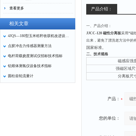
查看更多
产品介绍：
相关文章
一、产品介绍：
JJCC-120 磁性分离板
采用*磁
4JQS—180型玉米秸秆收获机改进设计与试验
出来，避免了漂洗老方法中的
点胶冲击力传感器测量方法
国家标准。
二、技术规格
电杆荷载挠度测试仪招标技术指标
磁感应强
铝熔体测氢仪设备技术指标
强磁区域尺
圆柱齿轮流量计
分离板尺
产品：
您的单位：