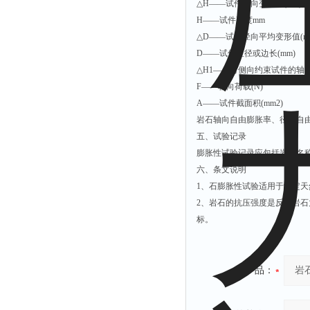
△H——试件轴向变形值(mm)
H——试件高度mm
△D——试件径向平均变形值(m
D——试件直径或边长(mm)
△H1——有侧向约束试件的轴向
F——轴向荷载(N)
A——试件截面积(mm2)
岩石轴向自由膨胀率、径向自由膨
五、试验记录
膨胀性试验记录应包括岩石名
六、条文说明
1、石膨胀性试验适用于测定
2、岩石的抗压强度是反映岩
标。
产品：