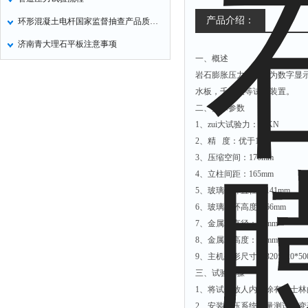
产品介绍：
环形混凝土电杆国家监督抽查产品质量状况分析
济南青大理石平板注意事项
一、概述
岩石膨胀压力试验仪为数字显
水板，千分表等试验装置。
二、技术参数
1、zui大试验力：50KN
2、精 度：优于1级
3、压缩空间：170mm
4、立柱间距：165mm
5、玻璃钢环直径：141mm
6、玻璃刚环高度：66mm
7、金属环直径：50mm
8、金属环高度：55mm
9、主机外形尺寸：320*320*50
三、试验步骤
1、将试件放人内壁涂有凡士
2、安装加压系统及量测试件变