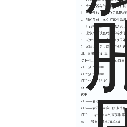
3、应使仪器各部位和试件在
4、对试件施加产生O.O1MP
5、加的荷载，应保持试件高
6、开始时每隔10min读数1次，
7、浸水后总试验时间不得少于48
8、试验过程中，应保持水位不
9、试验结束后，应描述试件
四、膨胀压力计算
按下列公式分别计算岩石自由
VH=△H/H *100
VD=△D/D *100
VHP=△H1/H *100
PS=F/A
式中：
VH——岩石轴向自由膨胀率(%
VD——岩石径向自由膨胀率(%
VHP——岩石侧向约束膨胀率(
Ps——岩石膨胀压力(MPa)