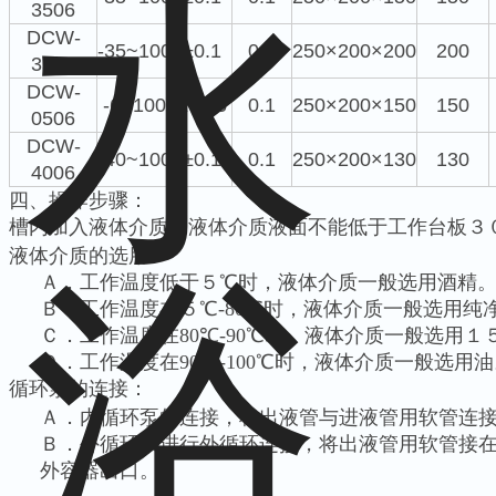
3506
DCW-
-35~100
±0.1
0.1
250×200×200
200
3510
DCW-
-6~100
±0.05
0.1
250×200×150
150
0506
DCW-
-40~100
±0.1
0.1
250×200×130
130
4006
四、操作步骤：
槽内加入液体介质，液体介质液面不能低于工作台板３
液体介质的选用
Ａ．工作温度低于５℃时，液体介质一般选用酒精
Ｂ．工作温度在５℃
-80
℃时，液体介质一般选用纯
Ｃ．工作温度在
80
℃
-90
℃时，液体介质一般选用１
Ｄ．工作温度在
90
℃
-100
℃时，液体介质一般选用油
循环泵的连接：
Ａ．内循环泵的连接，将出液管与进液管用软管连
Ｂ．外循环泵进行外循环连接，将出液管用软管接
外容器出口。