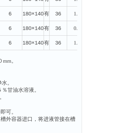
6
180×140
有
36
1.7
6
180×140
有
36
0.9
6
180×140
有
36
1.7
０
mm
。
。
净水。
５％甘油水溶液。
。
接即可。
在槽外容器进口，将进液管接在槽