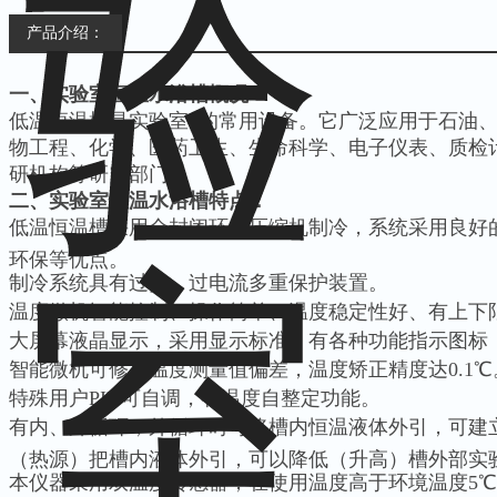
产品介绍：
一、
实验室恒温水浴槽
概况
低温恒温槽是实验室*的常用设备。它广泛应用于石油
物工程、化学、医药卫生、生命科学、电子仪表、质检
研机构等研究部门。
二、
实验室恒温水浴槽
特点：
低温恒温槽采用全封闭环保压缩机制冷，系统采用良好
环保等优点。
制冷系统具有过热、过电流多重保护装置。
温度微机智能控制、操作简单、温度稳定性好、有上下限
大屏幕液晶显示，采用显示标准，有各种功能指示图标
智能微机可修正温度测量值偏差，温度矫正精度达0.1℃
特殊用户PID可自调，有温度自整定功能。
有内、外循环，外循环时可将槽内恒温液体外引，可建
（热源）把槽内液体外引，可以降低（升高）槽外部实
本仪器采用双温度传感器，在使用温度高于环境温度5