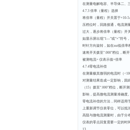
在测量电解电容、半导体二、
4.7.3 倍率（量程）选择
将倍率（量程）开关置于×10-5
压档位时，回路接通，电流测量
过大，逐步将倍率（量程）开关按
如显示屏出现“1—”或“×”
时针方向旋转，如在zui低倍率
速将开关拨至“.000”档位，断
被测电流= 仪表示值×倍率
4.7.4零电流补偿
在测量极其微弱的电流时（<1
对测量结果造成一定影响，因此，
（15）拨至“.000”档位，
影响，提高微电流测量准确度
零电流补偿的方法，同样适用于
上重新调节仪表零位，可以抵
高阻与微电流测量时，由于分布电
仪表的零点回复需要一定的时间
13