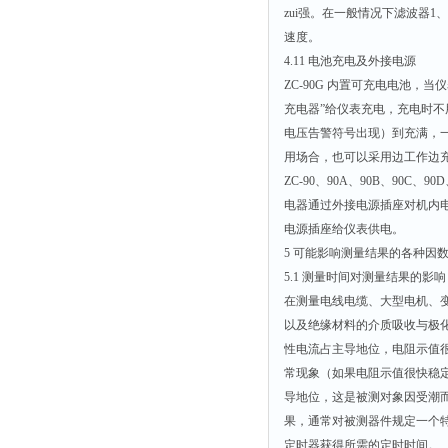
zui强。在一般情况下滤波器
速度。
4.11 电池充电及外接电源
ZC-90G 内置可充电电池，
充电器”给仪表充电，充电时
电压告警符号出现）到充满，一
用场合，也可以采用边工作边
ZC-90、90A、90B、90C
电器通过外接电源插座对机内电池
电源插座给仪表供电。
5 可能影响测量结果的各种因
5.1 测量时间对测量结果的影响
在测量电线电缆、大型电机、
以及绝缘材料的介质吸收与极
性电流占主导地位，电阻示值
常现象（如果电阻示值很快稳
导地位，这是被测对象因受潮
果，通常对被测器件规定一个特
定时器获得所需的定时时间。