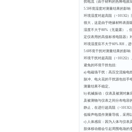
扰电流（由于材料的热释电效
5.5环境湿度对测量结果的影响
环境湿度对超高阻（>1013
很大，这是由于绝缘材料表面吸湿
湿度不大于80%（无凝露），
定仪表用的高值标准电阻器）
环境湿度应不大于60% RH
5.6环境干扰对测量结果的影响
环境干扰对超高阻（>1012Ω
避免的环境干扰包括:
a) 电磁场干扰：高压交流输
脉冲、电火花的干扰源包括手
测量结果不稳定。
b) 机械振动：仪表及被测对
及被测物与仪表之间分布电容
静止，在进行超高阻（>1013
低噪声电缆作测量导线，采用
c) 人体感应：因为人体与仪
肢体移动都会引起周围电场的