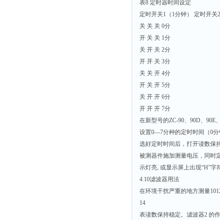
表8 定时器时间设定
定时开关1（1分钟） 定时开关
关 关 关 0分
开 关 关 1分
关 开 关 2分
开 开 关 3分
关 关 开 4分
开 关 开 5分
关 开 开 6分
开 开 开 7分
在新型号的ZC-90、90D、9
设置0—7分种的定时时间（0
选好定时时间后，打开读数保持
被测器件施加测量电压，同时
示灯亮, 或显示屏上出现“H”字
4.10滤波器用法
在环境干扰严重的地方测量10
14
表读数保持稳定。滤波器2 的