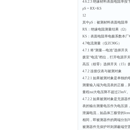
4.6.2.3 绝缘材料表面电阻率按
ρS = RX×KS
12
其中ρS：被测材料表面电阻率
RX：绝缘电阻测量结果（Ω）
KS：表面电阻率电极系数本厂电极K
4.7电流测量（仅ZC90G）
4.7.1 将“测量—电池”选择开
拨至“电流”档位，打开电源开关
高压（校零）选择开关（15）拨至
4.7.2 连接仪表与被测对象
4.7.2.1 如果被测对象是
测量输入端为电流表的正极，
量程zui大电压降不超过23mV。
4.7.2.2 如果被测对象是
表的输出测量电压作为电压源，
泄漏电流，如晶体三极管的Ice
相同，即被测器件的两端分别
被测器件无保护环则屏蔽端空