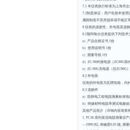
7.1 本仪表执行标准为上海市企业
7.2制造保证：用户在按本使用
属因制造不良而损坏或不能正
8 仪表的成套性、外包装及选
8.1随同每台仪表提供下列技
a）产品合格证书 1份
b）使用说明书 1份
c）测量导线 1付
d）ZC-90外接电源（ZC90G除
e）ZC-90G充电器（仅ZC90G
8.2 外包装
仪表的外包装为瓦楞纸箱，内
8.3 选购件
a）防静电工程电阻测量标准电
b）绝缘材料电阻率测试电极箱
其他产品简介（详细内容请查
1. PC36 系列直流电阻测量仪
—1999.9Ω, 准确度0.05 