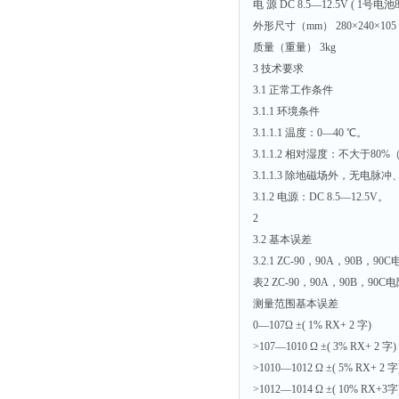
电 源 DC 8.5—12.5V ( 
外形尺寸（mm） 280×240×105 ( l
质量（重量） 3kg
3 技术要求
3.1 正常工作条件
3.1.1 环境条件
3.1.1.1 温度：0—40 ℃。
3.1.1.2 相对湿度：不大于80
3.1.1.3 除地磁场外，无电
3.1.2 电源：DC 8.5—12.5V。
2
3.2 基本误差
3.2.1 ZC-90，90A，90B
表2 ZC-90，90A，90B，9
测量范围基本误差
0—107Ω ±( 1% RX+ 2 字)
>107—1010 Ω ±( 3% RX+ 2 字)
>1010—1012 Ω ±( 5% RX+ 2 字
>1012—1014 Ω ±( 10% RX+3字