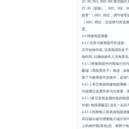
ZC-90, 90A, 90B, 9
ZC-90（新版）、90D、90
校零”（.000）档位，调节校零
（.000）档位，应选择与所选
置。
4.4 绝缘电阻测量
4.4.1 仪表与被测器件的连接
在开始操作前, 仪表电源应处于
电时间, 以确保操作人员免受
4.4.1.1将被测器件的两端
蔽端（黑线黑夹子）相连，如
除了与被测器件连接外，必须
4.4.1.2 单芯电线绝缘电
出端通过金属导体与水接通，
4.4.1.3多芯及有金属外套
外套( 电缆屏蔽层) 连在一
4.4.1.4 防静电工程表面
高压输出端与测量输入端分别
上的保护膜(黄色)后，将两个