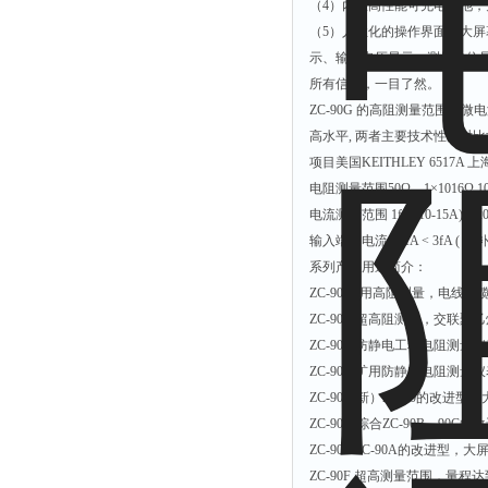
（4）内置高性能可充电电池
（5）人性化的操作界面。大
示、输出电压显示、测量单位
所有信息，一目了然。
ZC-90G 的高阻测量范围及微电流
高水平, 两者主要技术性能对
项目美国KEITHLEY 6517A 上海
电阻测量范围50Ω—1×1016Ω 10
电流测量范围 1fA (10-15A)—20mA,
输入端零电流< 3fA < 3fA ( 
系列产品用途简介：
ZC-90 通用高阻测量，电
ZC-90A 超高阻测量，交联
ZC-90B 防静电工程电阻测量
ZC-90C 矿用防静电电阻测量
ZC-90（新）ZC-90的改
ZC-90D 综合ZC-90B、
ZC-90E ZC-90A的改进
ZC-90F 超高测量范围，量程达到