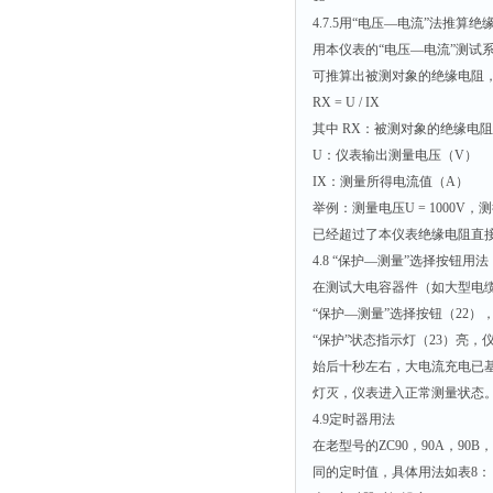
4.7.5用“电压—电流”法推算绝
用本仪表的“电压—电流”测试
可推算出被测对象的绝缘电阻
RX = U / IX
其中 RX：被测对象的绝缘电
U：仪表输出测量电压（V）
IX：测量所得电流值（A）
举例：测量电压U = 1000V，测得电流IX
已经超过了本仪表绝缘电阻直接
4.8 “保护—测量”选择按钮用法
在测试大电容器件（如大型电缆
“保护—测量”选择按钮（22
“保护”状态指示灯（23）亮
始后十秒左右，大电流充电已基
灯灭，仪表进入正常测量状态
4.9定时器用法
在老型号的ZC90，90A，90B
同的定时值，具体用法如表8：