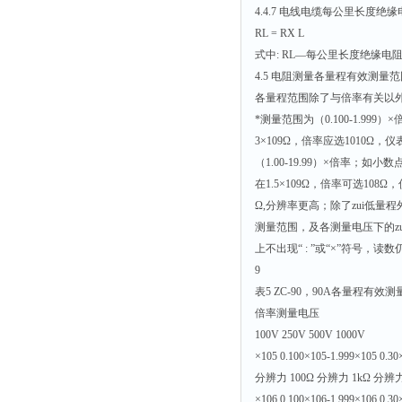
4.4.7 电线电缆每公里长度绝
RL = RX L
式中: RL—每公里长度绝缘电阻
4.5 电阻测量各量程有效测量范
各量程范围除了与倍率有关以外
*测量范围为（0.100-1.99
3×109Ω，倍率应选1010Ω，仪
（1.00-19.99）×倍率；如小
在1.5×109Ω，倍率可选108Ω，
Ω,分辨率更高；除了zui低
测量范围，及各测量电压下的z
上不出现“ : ”或“×”符号，读
9
表5 ZC-90，90A各量程有效
倍率测量电压
100V 250V 500V 1000V
×105 0.100×105-1.999×105 0.30
分辨力 100Ω 分辨力 1kΩ 分辨力
×106 0.100×106-1.999×106 0.30