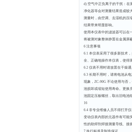
d) 空气中正负离子的干扰：
净化器等会对测量结果造成较大影
测量时，由空调、去湿机的压
结果带来明显影响。
使用本仪表中的滤波器可以在
将被测对象整体静置在金属屏
6 注意事项
6.1 本仪表采用了很多新技
全、正确地操作本仪表，使得
6.2 仪表不用时请放置在干燥
6.3 长期不用时，请将电池
现象，ZC-90G 不论使用与
池损坏或缩短使用寿命。更换充
池固定压板螺丝，取出旧电池
16
6.4 非专业维修人员不得打
变动仪表内部的元器件有可能
性的助焊剂焊接测量导线、接
7 执行标准及制造保证