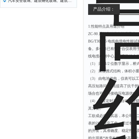
汽车安全玻璃、建筑钢化玻璃、建筑夹层玻璃检测设备清单
产品介绍：
1.性能特点及用途介绍
ZC-90 系列高绝缘电阻测量
BG/T3048.5 电线电缆
备。多年来已有数千台仪表用
线电缆检测中心及国家防静电
（1） 采3 1/2 位数字显
（2） 采便携式结构，体积小
（3） 由电池供电，仪表可以
高压短路问题, 既提高了抗干
场合也可用外接稳压电源供电
（4） 内置定时器，自动读数
其方便。
工欲成必先利其器，本公司在
表的计量检定工作，经过长时间的
的开发，其准确度、稳定性、
的出现将*改变长期以来高阻