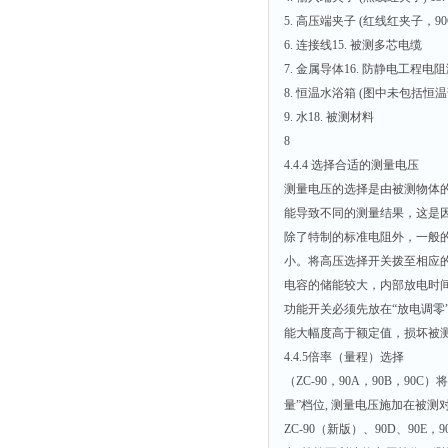
5. 高压端夹子 (红线红夹子，9
6. 连接线15. 被测多芯电缆
7. 金属导体16. 防静电工程
8. 恒温水浴箱 (图中未包括恒温部
9. 水18. 被测材料
8
4.4.4 选择合适的测量电压
测量电压的选择是由被测物体的
能导致不同的测量结果，这是
除了特制的标准电阻外，一般
小。将高压选择开关拨至相应
电容的储能较大，内部放电时
功能开关必须先放在“放电调零
能大幅度高于额定值，损坏被
4.4.5倍率（量程）选择
（ZC-90，90A，90B，90
量”档位, 测量电压施加在被
ZC-90（新版）、90D、90