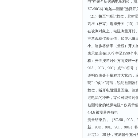
电”档拨至所选的电压档位，
ZC-90G将“电池—测量”选择
（21）拨至“电阻”档位，此时
高压（校零）选择开关（15）由
在被测对象上，电阻测量开始
注意观察仪表示值，如显示屏出现
小。逐步将倍率（量程）开关按
表示值应在100个字至1999
程）开关按逆时针方向旋转一档,
90A，90B，90C）或“×”符号
说明仪表处于量程过大状态，应
现“ : ”或“×”符号，说明被测
档位，断开电阻测量回路。注意：
过电流的冲击，零位可能暂时
被测对象的绝缘电阻= 仪表示
4.4.6 被测器件放电
测量结束后，（ZC-90，90A，
新、90D、90E、90F、90
经过15—20 秒，被测器件