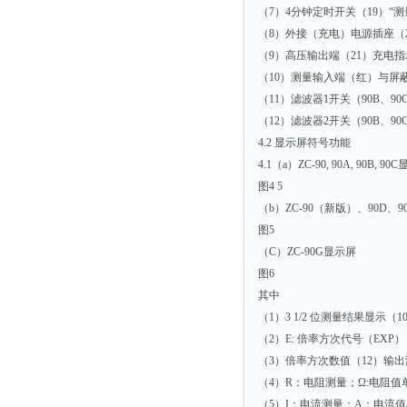
（7）4分钟定时开关（19）“
（8）外接（充电）电源插座（2
（9）高压输出端（21）充电
（10）测量输入端（红）与屏蔽
（11）滤波器1开关（90B、90
（12）滤波器2开关（90B、90
4.2 显示屏符号功能
4.1（a）ZC-90, 90A, 90B, 90
图4 5
（b）ZC-90（新版）、90D、9
图5
（C）ZC-90G显示屏
图6
其中
（1）3 1/2 位测量结果显示（
（2）E: 倍率方次代号（EXP）
（3）倍率方次数值（12）输出
（4）R：电阻测量；Ω:电阻值
（5）I：电流测量；A：电流值