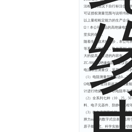
法检测的情况下自行标注仪表
可证授权测量范围与说明书标注范
以上量程检定能力的生产企业，利
Ω！本公司出品的高绝缘电阻
坚实的保障。
随着生产技术的进步，本公司将逐步推出
等系列中的新品，取代原ZC-9
大的提高，改进的内容有：显
ZC-90G 高绝缘电阻测量仪是
电流综合测量仪，采用了世界的
（1）电阻测量范围高达0—2×
Ω电阻），是目前超高阻测量能力z
计进行绝缘材料体积电阻率与表面
（2）全系列七种（10，25，50
料、电子元器件、防静电工程
（3）微电流测量功能，电流测量范围：
辨力zui强的数字式仪表，适
原子能研究、科学实验等一切