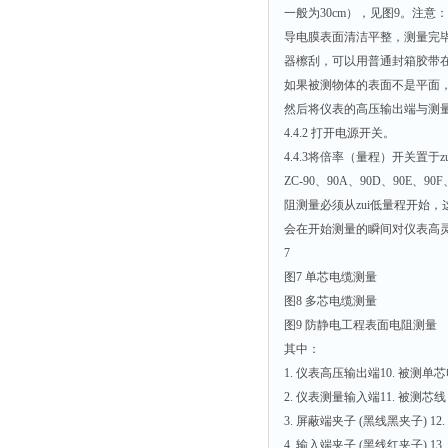
一般为30cm），见图9。注
导电膜表面清洁平整，测量完
器檫刮，可以用普通封箱胶带
如果被测物体的表面不是平面
然后将仪表的高压输出端与测
4.4.2 打开电源开关。
4.4.3将倍率（量程）开关置于z
ZC-90、90A、90D、90E、90
阻测量必须从zui低量程开始
会在开始测量的瞬间对仪表高
7
图7 单芯电缆测量
图8 多芯电缆测量
图9 防静电工程表面电阻测量
其中：
1. 仪表高压输出端10. 被测单
2. 仪表测量输入端11. 被测芯线
3. 屏蔽端夹子 (黑线黑夹子) 12
4. 输入端夹子 (黑线红夹子) 13