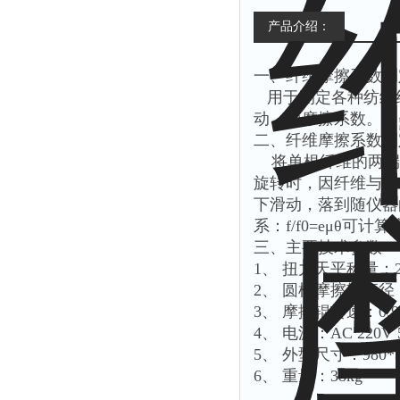
产品介绍：
一、纤维摩擦系数测
用于测定各种纺织
动、静摩擦系数。
二、纤维摩擦系数测
将单根纤维的两端
旋转时，因纤维与圆
下滑动，落到随仪器
系：f/f0=eμθ可计
三、主要技术参数
1、 扭力天平称量：2
2、 圆柱摩擦辊直径
3、 摩擦辊转速：0.9、1
4、 电源：AC 220V 
5、 外型尺寸：980*3
6、 重量：38kg