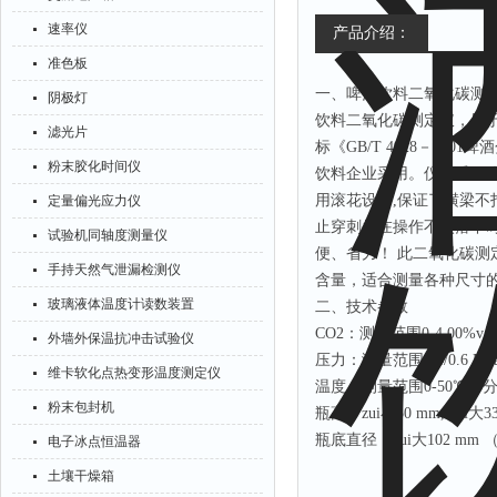
速率仪
产品介绍：
准色板
一、啤酒饮料二氧化碳测
阴极灯
饮料二氧化碳测定仪，用于
滤光片
标《GB/T 4928－200
粉末胶化时间仪
饮料企业采用。仪器采用优
用滚花设计,保证了横梁不
定量偏光应力仪
止穿刺头在操作不慎落下
试验机同轴度测量仪
便、省力！ 此二氧化碳
手持天然气泄漏检测仪
含量，适合测量各种尺寸
玻璃液体温度计读数装置
二、技术参数
CO2：测量范围0-4.00%v/v
外墙外保温抗冲击试验仪
压力：测量范围0.4/0.6 Mp
维卡软化点热变形温度测定仪
温度：测量范围0-50℃，分
粉末包封机
瓶高：zui小50 mm, zui大3
瓶底直径：zui大102 m
电子冰点恒温器
土壤干燥箱