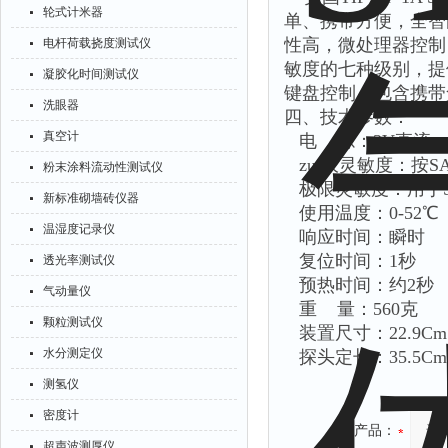
轮式计米器
单、携带方便，全智
性高，微处理器控制
电杆荷载挠度测试仪
敏度的七种级别，提
凝胶化时间测试仪
键盘控制，包含携带
洗眼器
四、技术参数：
真空计
电 源：3V直流，
zui大灵敏度：按SAE
粉末涂料流动性测试仪
极限灵敏度：用于S
新标准砌墙砖仪器
使用温度：0-52℃
温湿度记录仪
响应时间：瞬时
复位时间：1秒
透光率测试仪
预热时间：约2秒
气动量仪
重 量：560克
颗粒测试仪
装置尺寸：22.9Cm×6
水分测定仪
探头定长：35.5Cm
测氢仪
密度计
产品：
超声波测厚仪