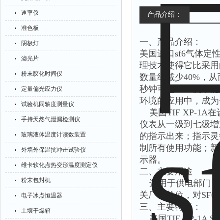
速率仪
产品介绍：
准色板
一、产品介绍：
阴极灯
美国进口sf6气体
滤光片
理技术使得它比采用
粉末胶化时间仪
数量约减少40%，
秒钟可达4000次，
定量偏光应力仪
环境的应用中，成为
试验机同轴度测量仪
美国TIF XP-
手持天然气泄漏检测仪
仪表从一级到七级增
玻璃液体温度计读数装置
的指示出来；指示灵
制所有使用功能；新
外墙外保温抗冲击试验仪
示器。
维卡软化点热变形温度测定仪
二、主要用途
粉末包封机
适用于供电部门，发
关厂等单位，对SF
电子冰点恒温器
三、主要特点：
土壤干燥箱
美国TIF XP-1