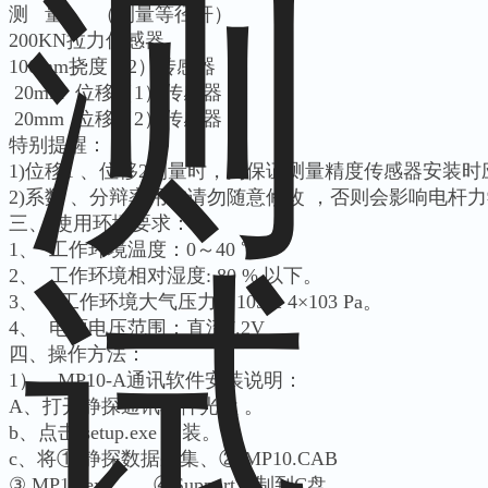
测 量2 （测量等径杆）
200KN拉力传感器
100mm挠度（2）传感器
20mm 位移（1）传感器
20mm 位移（2）传感器
特别提醒：
1)位移1 、位移2测量时，为保证测量精度传感器安装时
2)系数 、分辩率用户请勿随意修改 ，否则会影响电杆
三、 使用环境要求：
1、 工作环境温度：0～40 ℃。
2、 工作环境相对湿度: 80 % 以下。
3、 工作环境大气压力：105 ± 4×103 Pa。
4、 电源电压范围：直流7.2V
四、操作方法：
1）、MP10-A通讯软件安装说明：
A、打开静探通讯软件光盘 。
b、点击 setup.exe 安装。
c、将① 静探数据采集、② MP10.CAB
③ MP10.exe、 ④Support复制到C盘。