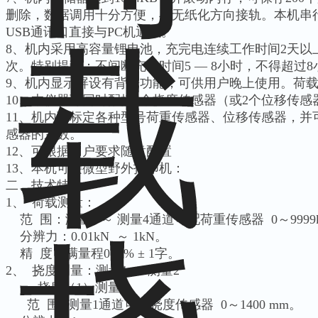
删除，数据调用十分方便，与无纸化方向接轨。本机串
USB通讯口直接与PC机通讯。
8、机内采用高容量锂电池，充完电连续工作时间2天以上
次。特别提醒：不间断充电时间5 — 8小时，不得超过8
9、机内显示屏设有背光功能，可供用户晚上使用。荷
10、本仪器可同时配接2个挠度传感器（或2个位移传感
11、机内可标定各种型号荷重传感器、位移传感器，并可
感器的系数。
12、可根据用户要求随意配置
13、本机可接微型野外打印机：
二、技术特性：
1、 荷载测量：
范 围：测量1 ～ 测量4通道可配荷重传感器 0～999
分辨力：0.01kN ～ 1kN。
精 度：满量程0.5 % ± 1字。
2、 挠度测量：测量1 ～ 测量2
挠度（1）测量：
范 围: 测量1通道可配挠度传感器 0～1400 mm。