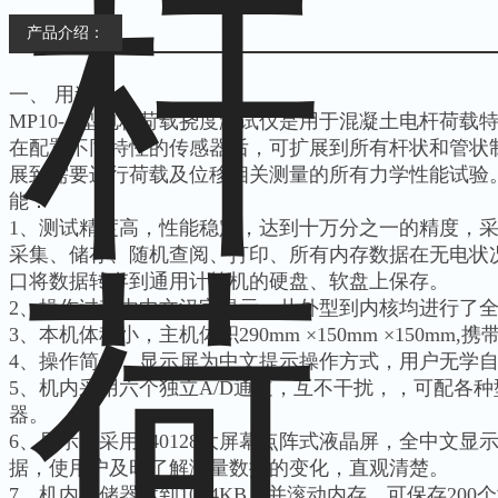
产品介绍：
一、 用途：
MP10-A型电杆荷载挠度测试仪是用于混凝土电杆荷载
在配置不同特性的传感器后，可扩展到所有杆状和管状
展到需要进行荷载及位移相关测量的所有力学性能试验
能：
1、测试精度高，性能稳定，达到十万分之一的精度，采
采集、储存、随机查阅、打印、所有内存数据在无电状况
口将数据转存到通用计算机的硬盘、软盘上保存。
2、操作过程由中文汉字提示，从外型到内核均进行了
3、本机体积小，主机体积290mm ×150mm ×150mm,
4、操作简便，显示屏为中文提示操作方式，用户无学
5、机内采用六个独立A/D通道，互不干扰，，可配各
器。
6、显示屏采用240128大屏幕点阵式液晶屏，全中文
据，使用户及时了解测量数据的变化，直观清楚。
7、机内存储器达到1024KB，并滚动内存，可保存200