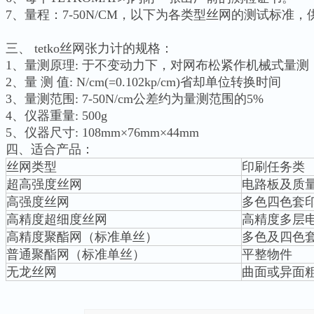
7、量程：7-50N/CM，以下为各类型丝网的测试标准，
三、 tetko丝网张力计
的规格：
1、量测原理: 于不变动力下，对网布松紧作机械式量测
2、量 测 值: N/cm(=0.102kp/cm)省却单位转换时间
3、量测范围: 7-50N/cm公差约为量测范围的5%
4、仪器重量: 500g
5、仪器尺寸: 108mm×76mm×44mm
四、适合产品：
丝网类型
印刷任务类
超高强度丝网
电路板及质
高强度丝网
多色四色套
高精度超细度丝网
高精度多层
高精度聚酯网（标准单丝）
多色及四色
普通聚酯网（标准单丝）
平整物件
无龙丝网
曲面或异面