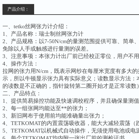
产品介绍：
一、tetko丝网张力计
介绍：
1、产品名称：瑞士制丝网张力计
2、产品规格：以7-50N/cm的量测范围提供可靠、简
免除以人手或触感进行量测的误差。
3、注意事项：本张力计出厂前已经校正零位，用户不
4、操作方法：
拉网的张力用N/cm，既表示网纱在每厘米宽度有多大的拉
示，所以牛顿显示张力具有实际意义；读数显示方法：
的读数是不正确的，指针旋转第二圈开始才是正常读数
二、产品特点：
1、提供简易操控功能及快速调校程序，并且确保量测
2、每一组张网均能达至**的张力；
3、新旧网布于使用前均能准确量出张力；
4、TETKOMAT的内置震荡吸收器，能大大减轻震荡
5、TETKOMAT以机械式自动操作，无须使用电池或电
6、每个TETKOMAT均内附一张出厂前的测检证书。