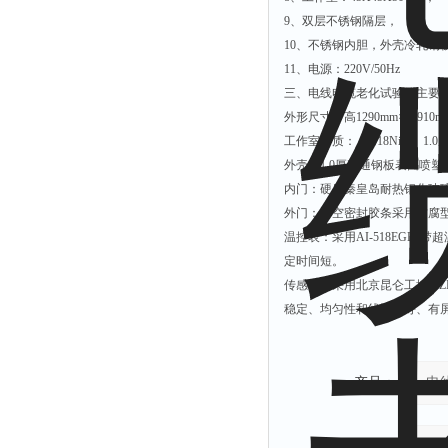
9、双层不锈钢隔层，
10、不锈钢内胆，外壳冷轧钢
11、电源：220V/50Hz
三、电线电缆老化试验箱主要
外形尺寸：高1290mm×宽910m
工作室材质： 1Cr18Ni9Ti 1
外壳：1.0厚普通钢板表面喷塑
内门：硬质秦皇岛耐热钢化玻
外门：中空密封胶条采用防腐
温控表：采用AI-518EGL
定时间短。
传感器：采用北京昆仑工控WZP
稳定、均匀性和线性较好、有
产品：
您的单位：