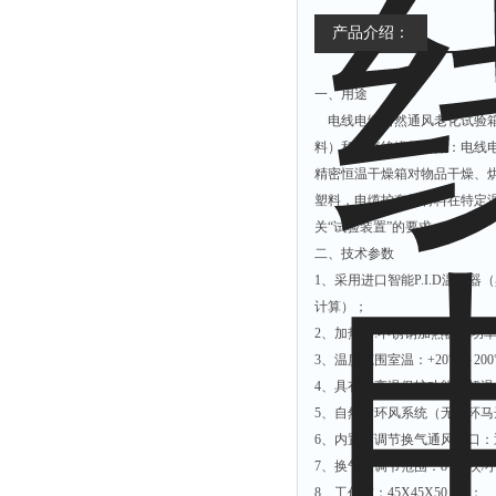
产品介绍：
一、用途
电线电缆自然通风老化试验箱，
料）和电气绝缘材料如：电线
精密恒温干燥箱对物品干燥、
塑料，电缆护套等材料在特定温
关“试验装置”的要求。
二、技术参数
1、采用进口智能P.I.D温控
计算）；
2、加热器:不锈钢加热器，功率
3、温度范围室温：+20℃～20
4、具有超高温保护功能，超
5、自然循环风系统（无循环马
6、内置可调节换气通风出口
7、换气量调节范围：8~20次/
8、工作室：45X45X50 cm ；