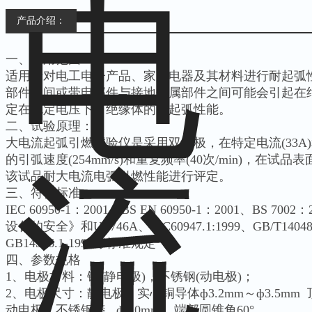
产品介绍：
一、适用范围：
适用于对电工电子产品、家用电器及其材料进行耐起弧
部件之间或带电部件与接地金属部件之间可能会引起在
定在规定电压下，绝缘体的耐起弧性能。
二、试验原理：
大电流起弧引燃试验仪是采用双电极，在特定电流(33A)和
的引弧速度(254mm/s)和重复频率(40次/min)，在试
该试品耐大电流电弧引燃性能进行评定。
三、符合标准：
IEC 60950-1：2001、BS EN 60950-1：2001、BS 700
设备的安全》和UL746A、IEC60947.1:1999、GB/T14048.1
GB14536.1-1998等标准规定
四、参数规格
1、电极材料：铜(静电极)，不锈钢(动电极)；
2、电极尺寸：静电极：实心铜导体ф3.2mm～ф3.5mm 
动电极：不锈钢棒 ф3.0mm 端部圆锥角60°