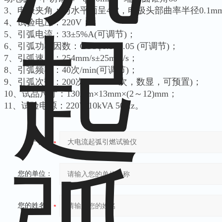
3、电极夹角：与水平面呈45°，电极头部曲率半径0.1m
4、试验电压：220V；
5、引弧电流：33±5%A(可调节)；
6、引弧功率因数：COSφ0.5±0.05 (可调节)；
7、引弧速度：254mm/s±25mm/s；
8、引弧频率：40次/min(可调节)；
9、引弧次数：200次(1～9999次，数显，可预置)；
10、试品尺寸：130mm×13mm×(2～12)mm；
11、试验电源：220V 10kVA 50Hz。
产品：
您的单位：
您的姓名：