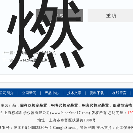
上一篇：
电线电缆低温拉伸试验机
下一篇：
DW1420炭黑含量测试仪
公司简介
|
公司新闻
|
产品中心
|
技术文章
|
资料下载
|
在线留言
|
主营产品：
回弹仪检定装置，钢卷尺检定装置，钢直尺检定装置，低温恒温槽
26 上海标卓科学仪器有限公司(www.biaozhuo17.com) 版权所有 总访问量：
12
地址：上海市奉贤区扶港路1088号
备案号：
沪ICP备14002886号-1
GoogleSitemap
管理登陆
技术支持：
化工仪器