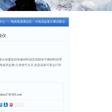
中心
> >
电线电缆测试仪
> 大电流起弧引燃试验仪
验仪
使火焰蔓延的绝缘材料或其他固体可燃材料的零
电弧而起燃,引发电气火灾,危及设备可靠运行和
uo17@163.com