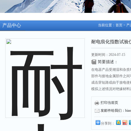
产品中心
当前位置：
首页
>
产
耐电痕化指数试验
更新时间：2024-07-15
简要描述：
在电器产品受潮湿和杂质
部件与接地金属部件之间
成击穿短路或由于放电使
模拟上述情况对绝缘材料
电压下，绝缘体在电场和
打印当前页
发邮件给我们：biaozh
分享到：