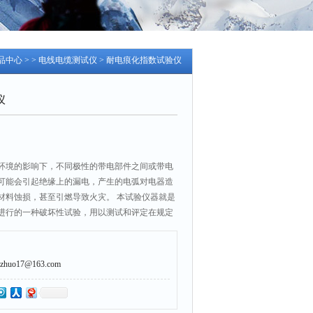
品中心
> >
电线电缆测试仪
> 耐电痕化指数试验仪
仪
环境的影响下，不同极性的带电部件之间或带电
可能会引起绝缘上的漏电，产生的电弧对电器造
材料蚀损，甚至引燃导致火灾。 本试验仪器就是
进行的一种破坏性试验，用以测试和评定在规定
含杂质水作用时的相对耐漏电起痕性。
uo17@163.com