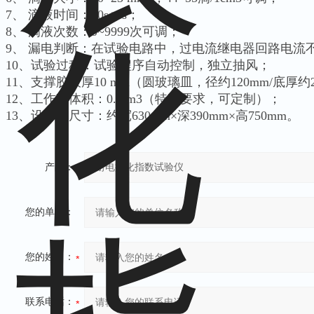
7、 滴液时间：30s±5s；
8、 滴液次数：0~9999次可调；
9、 漏电判断：在试验电路中，过电流继电器回路电流不
10、试验过程：试验程序自动控制，独立抽风；
11、支撑胶板厚10 mm（圆玻璃皿，径约120mm/底厚约
12、工作室体积：0.5 m3（特殊要求，可定制）；
13、设备外尺寸：约宽630mm×深390mm×高750mm。
产品：
您的单位：
您的姓名：
联系电话：