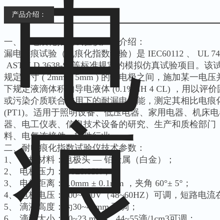
产品介绍：
一、耐电痕化指数试验仪
产品介绍：
漏电起痕试验（电痕化指数试验）是 IEC60112 、 UL 746A 
ASTM D 3638-92等标准规定的模拟仿真试验项目
规定尺寸 ( 2mm × 5mm ) 的铂电极之间，施加某一电压并定时 
下规定液滴体积的导电液体 (0.1%NH 4 CL) ，用
或污染介质联合作用下的耐漏电性能，测定其相比电痕化指数
(PT1)。适用于照明设备、低压电器、家用电器、机床
器、电工仪表、信息技术设备的研究、生产和质检部门
料、电气连接件、辅件行业。
二、耐电痕化指数试验仪
技术参数：
1、 电极材料：电极头 — 铂金属（白金）；
2、 电极压力：1.0±0.05N；
3、 电极距离：4.0mm ± 0.1mm ，夹角 60°± 5°；
4、 电极电压：100~600V（48~60HZ）可调，短路电流
5、 滴液高度：为30~40mm 可调；
6、 滴液大小：20~23 mm3，44~55滴/1cm3可调；