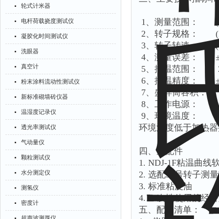
轮式计米器
1、测量范围： (25～1
电杆荷载挠度测试仪
2、转子规格： (21
凝胶化时间测试仪
3、转子转速： (0.1
洗眼器
4、测量误差： ±2%
真空计
5、控温范围： 25
6、控温精度： ±0
粉末涂料流动性测试仪
7、盛样筒容积： 2
新标准砌墙砖仪器
8、工作电源： AC 
温湿度记录仪
9、环境温度： （
环境温度低于加热器
透光率测试仪
气动量仪
四、选配件
颗粒测试仪
1. NDJ-1F粘温曲线
水分测定仪
2. 选配30号转子测量
3. 标准粘度油
测氢仪
4. 一次性使用的经
密度计
五、配置清单：
超声波测厚仪