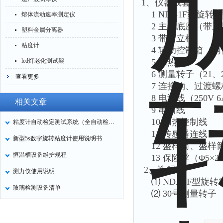
1、仪器成套
1 NDJ-1F型旋
熔体流动速率测定仪
2 主机底座（带三
塑料金属分离器
3 带齿立柱
粘度计
4 辅助控制箱（内
led灯老化测试架
5 加热器
6 测量转子（21、
查看更多
7 连接钩、过渡螺
8 电源线（250V 
相关文章
9 串口线
10 加热控制线
粘度计自动检定测试系统（全自动检定技术）
11 传感器连线
新型5s数字旋转粘度计使用说明书
12 盛样筒、盛样
恒温槽设备维护规程
13 保险丝（Φ5×2
2、选配件
测力仪使用说明
⑴ NDJ-1F型
玻璃检测设备清单
⑵ 30号测量转子