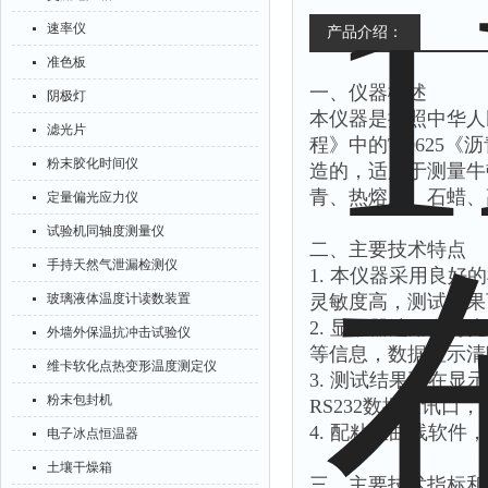
速率仪
产品介绍：
准色板
一、仪器概述
阴极灯
本仪器是按照中华人民
滤光片
程》中的T 062
粉末胶化时间仪
造的，适用于测量牛
青、热熔胶、石蜡、
定量偏光应力仪
试验机同轴度测量仪
二、主要技术特点
手持天然气泄漏检测仪
1. 本仪器采用良
玻璃液体温度计读数装置
灵敏度高，测试结果
2. 显示器选用白
外墙外保温抗冲击试验仪
等信息，数据显示清
维卡软化点热变形温度测定仪
3. 测试结果可在
粉末包封机
RS232数据通讯口
4. 配粘温曲线软
电子冰点恒温器
土壤干燥箱
三、主要技术指标和