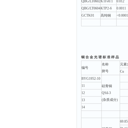
QBG/LT0602
KTFe0.1
0.012
QBG/LT0604
KTP2-6
0.0011
GCTK01
高纯铜
<0.0001
铜 合 金 光 谱 标 准 样 品
名称
元素
编号
牌号
Cu
BYG1952-10
11
硅青铜
12
QSil-3
(杂质成分)
13
14
69.85