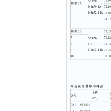
71.16
锡黄铜
190B-2A
HSn70-1A
72.10
HSn72-1-lA
73.16
74.02
190B-2B
71.63
7
70.82
锡黄铜
8
HS70-1B
71.03
HSn72-1-lB
9
70.75
10
71.80
铜 合 金 光 谱 标 准 样 品
名称
编号
牌号
GSB，ZBY901