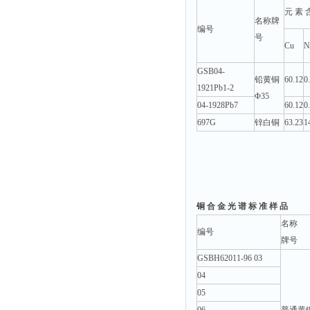
元 素 
名称牌
编号
号
Cu
N
GSB04-
铅黄铜
60.12
0
1921Pb1-2
Φ35
04-1928Pb7
60.12
0
697G
锌白铜
63.23
1
铜 合 金 光 谱 标 准 样 品
名称
编号
牌号
GSBH62011-96 03
04
05