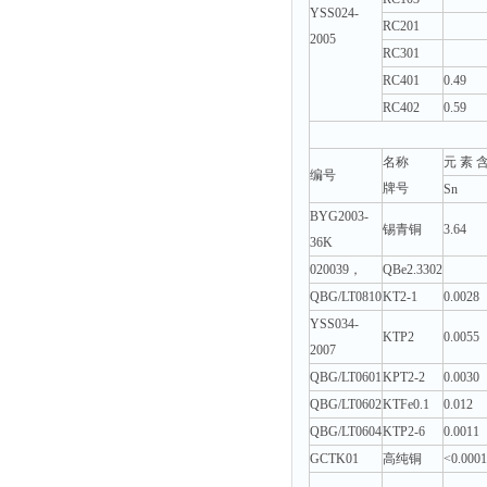
YSS024-
RC201
2005
RC301
RC401
0.49
RC402
0.59
名称
元 素 含
编号
牌号
Sn
BYG2003-
锡青铜
3.64
36K
020039，
QBe2.3302
QBG/LT0810
KT2-1
0.0028
YSS034-
KTP2
0.0055
2007
QBG/LT0601
KPT2-2
0.0030
QBG/LT0602
KTFe0.1
0.012
QBG/LT0604
KTP2-6
0.0011
GCTK01
高纯铜
<0.0001