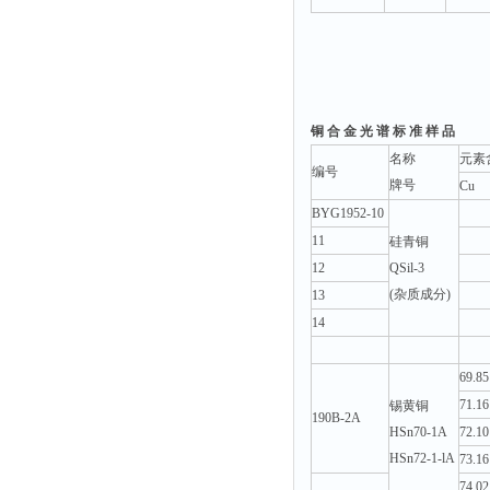
铜 合 金 光 谱 标 准 样 品
名称
元素
编号
牌号
Cu
BYG1952-10
11
硅青铜
12
QSil-3
(杂质成分)
13
14
69.85
71.16
锡黄铜
190B-2A
HSn70-1A
72.10
HSn72-1-lA
73.16
74.02