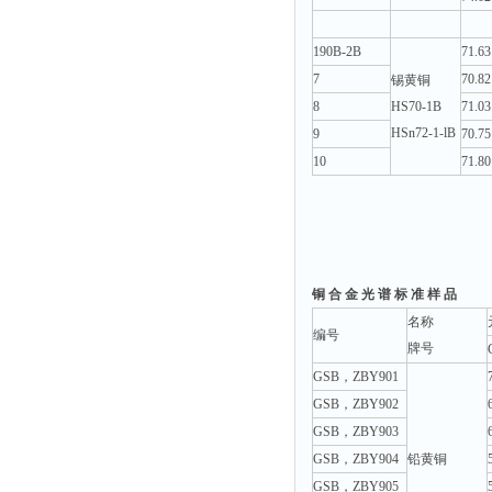
190B-2B
71.63
7
70.82
锡黄铜
8
HS70-1B
71.03
HSn72-1-lB
9
70.75
10
71.80
铜 合 金 光 谱 标 准 样 品
名称
编号
牌号
GSB，ZBY901
GSB，ZBY902
GSB，ZBY903
GSB，ZBY904
铅黄铜
GSB，ZBY905