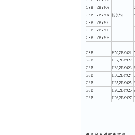
GSB，ZBY902
GSB，ZBY903
GSB，ZBY904
铅黄铜
GSB，ZBY905
GSB，ZBY906
GSB，ZBY907
GSB
H59,ZBY921
GSB
H62,ZBY922
GSB
H68,ZBY923
GSB
H80,ZBY924
GSB
H85,ZBY925
GSB
H90,ZBY926
GSB
H96,ZBY927
铜 合 金 光 谱 标 准 样 品