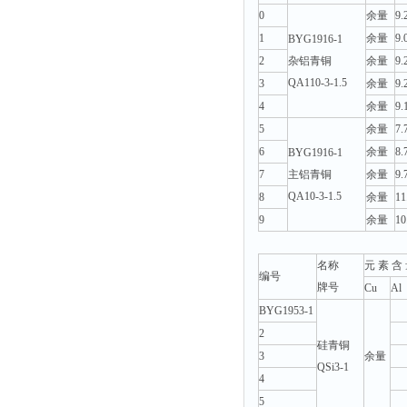
0
余量
9.
1
余量
9.
BYG1916-1
2
杂铝青铜
余量
9.
QA110-3-1.5
3
余量
9.
4
余量
9.
5
余量
7.
6
余量
8.
BYG1916-1
7
主铝青铜
余量
9.
QA10-3-1.5
8
余量
11
9
余量
10
名称
元 素 含 
编号
牌号
Cu
Al
BYG1953-1
2
硅青铜
3
余量
QSi3-1
4
5