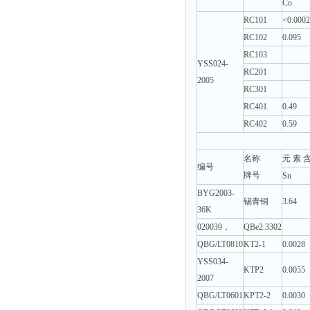
Co
RC101
<0.0002
RC102
0.095
RC103
YSS024-
RC201
2005
RC301
RC401
0.49
RC402
0.59
名称
元 素 含
编号
牌号
Sn
BYG2003-
锡青铜
3.64
36K
020039，
QBe2.3302
QBG/LT0810
KT2-1
0.0028
YSS034-
KTP2
0.0055
2007
QBG/LT0601
KPT2-2
0.0030