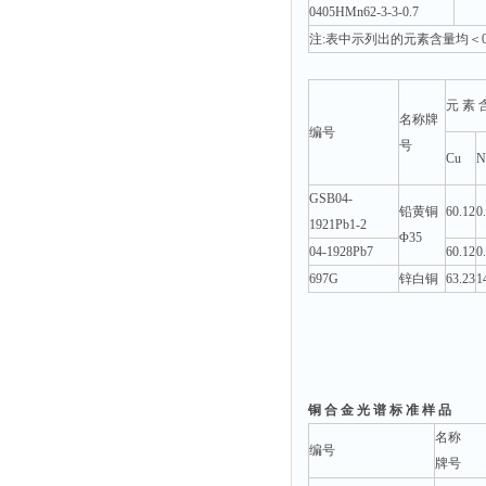
0405HMn62-3-3-0.7
注:表中示列出的元素含量均＜0.0
元 素 
名称牌
编号
号
Cu
N
GSB04-
铅黄铜
60.12
0
1921Pb1-2
Φ35
04-1928Pb7
60.12
0
697G
锌白铜
63.23
1
铜 合 金 光 谱 标 准 样 品
名称
编号
牌号