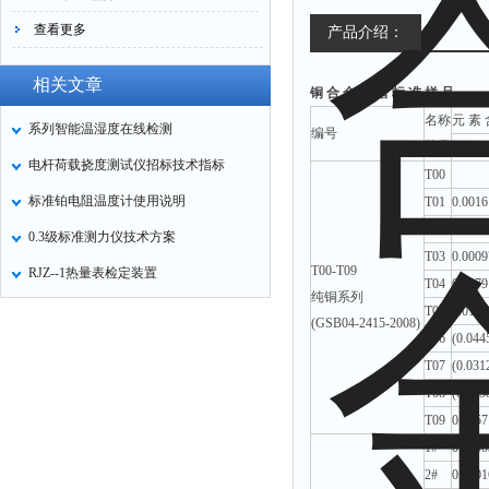
查看更多
产品介绍：
相关文章
铜 合 金 光 谱 标 准 样 品
名称
元 素 
系列智能温湿度在线检测
编号
牌号
Pb
电杆荷载挠度测试仪招标技术指标
T00
标准铂电阻温度计使用说明
T01
0.0016
T02
0.0037
0.3级标准测力仪技术方案
T03
0.0009
T00-T09
RJZ--1热量表检定装置
T04
0.0079
纯铜系列
T05
0.0154
(GSB04-2415-2008)
T06
(0.044
T07
(0.031
T08
(0.055
T09
0.0057
1#
0.0000
2#
0.0001