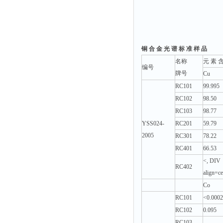
铜 合 金 光 谱 标 准 样 品
名称
元 素 含
编号
牌号
Cu
RC101
99.995
RC102
98.50
RC103
98.77
YSS024-
RC201
59.79
2005
RC301
78.22
RC401
66.53
<, DIV
RC402
align=c
Co
RC101
<0.0002
RC102
0.095
RC103