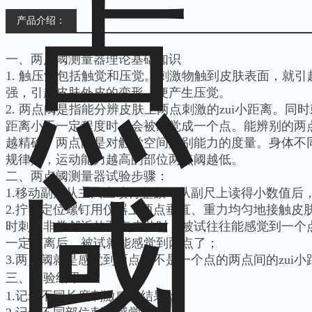
产品介绍：
一、两点阈测量器理论基础知识
1. 触压觉包括触觉和压觉。刺激物触到皮肤表面，就
强，引起皮肤外皮的变形，便产生压觉。
2. 两点阈是指能分辨皮肤上两点刺激的zui小距离。
距离小于一定程度时，会被感觉成一个点。能辨别的两
越精确。两点阈是对触觉空间辨别能力的度量。身体不
规律是，运动能力越高的部位两点阈越低。
二、两点阈测量器试验步骤：
1.移动副尺从主尺上读得整数，从副尺上读得小数值后
2.拧紧定位螺钉用仪器上两点垂直、重力均匀地接触皮
时刺激非常邻近的两点皮肤时，被试往往能感觉到一个
一定距离后，被试就能感觉到两点了；
3.两点阈就是感觉到两点而不是一个点的两点间的zui小
三、
实验结果
1.记录不同长度刺激感觉结果；