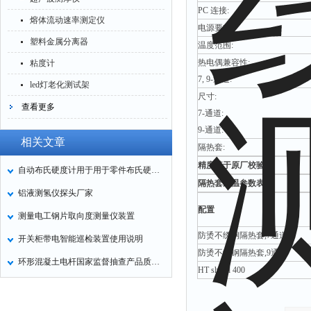
PC 连接:
熔体流动速率测定仪
电源要求:
塑料金属分离器
温度范围:
热电偶兼容性:
粘度计
7, 9-通道:
led灯老化测试架
尺寸:
查看更多
7-通道:
9-通道:
相关文章
隔热套:
精度基于原厂校验.
自动布氏硬度计用于用于零件布氏硬度值的自动
隔热套耐温参数表
铝液测氢仪探头厂家
配置
测量电工钢片取向度测量仪装置
防烫不绣钢隔热套,7通道
开关柜带电智能巡检装置使用说明
防烫不绣钢隔热套,9通道
环形混凝土电杆国家监督抽查产品质量状况分析
HT shield 400