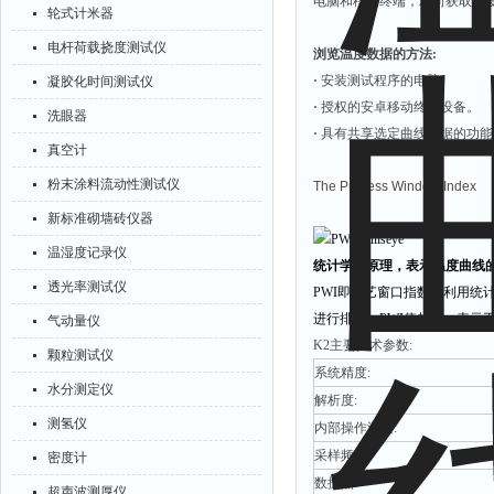
电脑和移动终端，双向获取温度
轮式计米器
电杆荷载挠度测试仪
浏览温度数据的方法:
·
安装测试程序的电脑。
凝胶化时间测试仪
·
授权的安卓移动终端设备。
洗眼器
·
具有共享选定曲线数据的功能
真空计
粉末涂料流动性测试仪
The Process Window Index
新标准砌墙砖仪器
温湿度记录仪
统计学的原理，表示温度曲线
透光率测试仪
PWI即工艺窗口指数，利用统
进行排序，PWI值越低，表示
气动量仪
K2主要技术参数:
颗粒测试仪
系统精度:
水分测定仪
解析度:
测氢仪
内部操作温度:
采样频率:
密度计
数据点:
超声波测厚仪