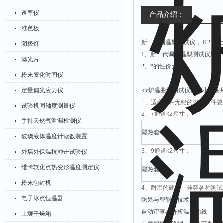
速率仪
产品介绍：
准色板
新一代调温型测试仪， K2 的上
阴极灯
1、新一代调整温型测试仪用
滤光片
2、*的性价比。
粉末胶化时间仪
定量偏光应力仪
kic炉温曲线测试仪体积小、
1、适合各种无铅的过炉条件要
试验机同轴度测量仪
2、7通道k2尺寸：
手持天然气泄漏检测仪
隔热套：
玻璃液体温度计读数装置
3、9通道k2尺寸：
外墙外保温抗冲击试验仪
维卡软化点热变形温度测定仪
隔热套：
粉末包封机
4、耐用的硬件、兼容各种测试
电子冰点恒温器
防呆与智能的技术
自动审查与分析温度曲线
土壤干燥箱