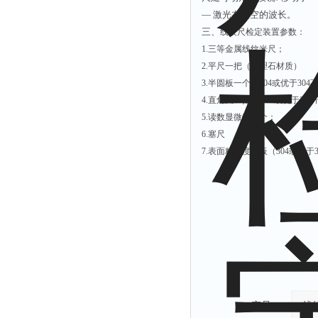
— 激光在真空的波长。
三、
线纹尺检定装置参数：
1.三等金属线纹米尺；
2.平尺一把（大理石材质）
3.半圆板一个（304或优于30
4.直角尺一把 （304或优于30
5.读数显微镜一个；
6.塞尺
7.表面粗糙度样板（304或优于
产品：