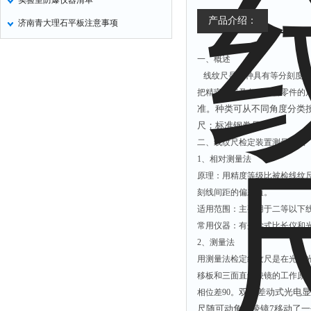
实验室防爆仪器清单
产品介绍：
济南青大理石平板注意事项
一、概述
线纹尺是一种具有等分刻度的
把精密仪器及各种精密零件的尺
准。
种类
可从不同角度分类
尺；
标准钢卷尺。
二、线纹尺检定装置测量方法
1、相对测量法
原理：用精度等级比被检线纹
刻线间距的偏差值。
适用范围：主要用于二等以下
常用仪器：有光学式比长仪和
2、测量法
用测量法检定线纹尺是在光电光
移板和三面直角棱镜的工作原理见
双管差动式光电显微
相位差90。
尺随可动角锥棱镜7移动了