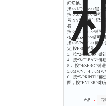
间切换。
按<<1/Qsave>
按<<2/Open>>
号,YY为取点时记录
看
按<<3/Clean>>键
按<<4/Zero>>键
按<<5/Print1
定,按ESC键退出。
3. 按“2/CLEAN
4. 按“3/CLE
5． 按“4/ZERO”
3.0MV/V、4．8M
6. 按“5/PRINT
圈，按“ENTER”键
产品：