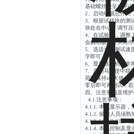
基础螺丝使呈水平(
2、启动电源总开关
3、根据试样块的测
块处在中心，调节压
4、在试验前，调整
会触动极限开关而停
5、选适当的测试速
字即可。
6、显示器开机，并
7、启动马达使中联
荷重保持zui大值
零后即可再测试，若
四、注意事项及维护
4.1 注意事项：
4.1.1. 本机显示
4.1.2. 操作人
4.1.3. LOAD
4.1.4. 本机控