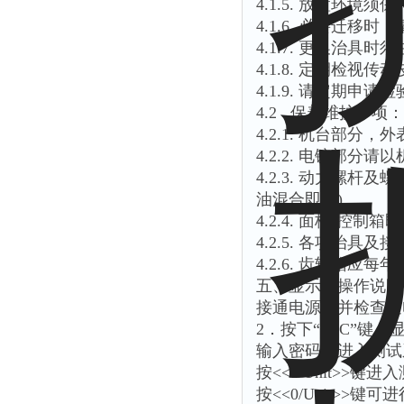
4.1.5. 放置环境
4.1.6. 必要迁移
4.1.7. 更换治
4.1.8. 定期检视
4.1.9. 请定期申
4.2 保养维护事项：
4.2.1. 机台部分
4.2.2. 电镀部
4.2.3. 动力螺
油混合即可)。
4.2.4. 面板(
4.2.5. 各项治
4.2.6. 齿轮箱
五、显示器操作说明
接通电源，并检查通
2．按下“ESC”键，
输入密码，进入测试
按<<0/Unit>>键
按<<0/Unit>>