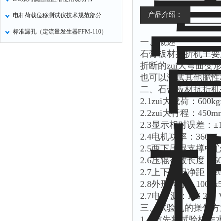
产品介绍：
电杆荷载位移测试仪技术规范部分
标准漏孔（定流量发生器FFM-110）
一、概述
石膏板材抗折机主要
折断的zui大弯曲变形
也可以测试其他脆性
二、石膏板材抗折机
2.1zui大载荷：600kg
2.2zui大行程：450m
2.3显示相对误差：±
2.4电机功率：360W
2.5两下压棍支撑中心范
2.6压辊有效长度：60
2.7上下压辊净距：20
2.8外形尺寸：1000x5
2.7电 源：AC 220 
三、试验机的操作方
1、首先将试验机作