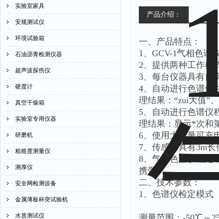
实验室家具
产品介绍：
安规测试仪
环境试验箱
一、产品特点：
1、GCV-1气相色
石油沥青检测仪器
2、提供两种工作模
超声波探伤仪
3、每台仪器具有自
硬度计
4、自动进行色谱仪
理结果：“zui大值”、
真空干燥箱
5、自动进行色谱仪
实验室专用仪器
理结果：显示*次和
6、使用大容量可充
研磨机
7、传感器具有3m
粗糙度测量仪
8、气相色谱仪检定
测厚仪
携带
二、技术参数：
安全网检测设备
1、色谱仪检定模式
金属薄板杯突试验机
水质测试仪
测量范围：-50℃～2