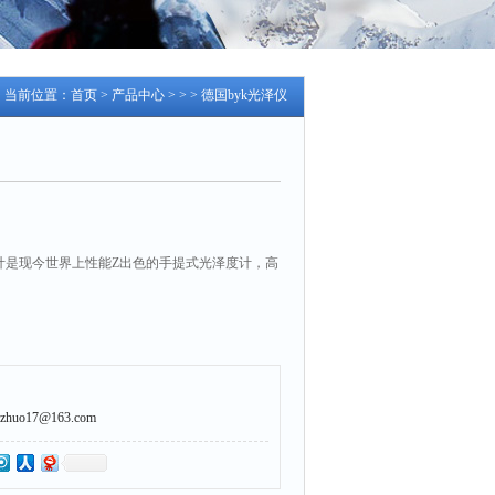
当前位置：
首页
>
产品中心
> > > 德国byk光泽仪
光泽度计是现今世界上性能Z出色的手提式光泽度计，高
uo17@163.com