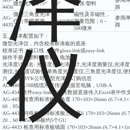
AG-
参阅
微型光泽计75°
75°
纸张/塑料
4456
路
微型三角度光泽
磁性及非磁性，
AG-
参阅
仪（带膜厚测
20/60/80°
测量范围：0－
4435
路
量）
500微米
五、
基本配置如下：
微型光泽仪，内含校准标准板的底座
校准证书，接口线，软件gloss-link或easy-link
操作手册，塑料携带箱，电池
光泽度计别名: 光泽度仪,光泽度计,光泽度测量仪,光泽
测仪,光泽度试验仪,单角度光泽度仪,三角度光泽度仪,
六、德国BYK公司微型光泽仪订购信息
AG-4405 USB线缆用于传送数据至电脑，USB-A
AG-4545软件easy-link软件将数据直接传入Excel表中
AG-4434 检查用标准板三角度 170×103×26mm (6.7×4.
60，85o
AG-4438 特殊检查用标准板三角度S 170×103×26mm (6.
20，60，85o 60o板约5个GU
AG-4433 检查用标准板镜面 170×103×26mm (6.7×4.1