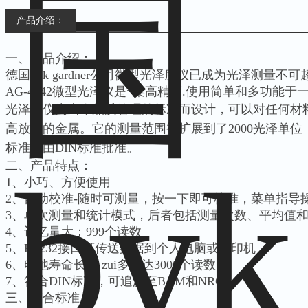
产品介绍：
一、产品介绍：
德国byk gardner公司微型光泽度仪已成为光泽测量不
AG-4442微型光泽仪是*集高精度.使用简单和多功能于
光泽度仪为当今品质管理的标准而设计
，可以对任何材
高放射的金属。它的测量范围被扩展到了2000光泽单
标准并由DIN标准批准。
二、产品特点：
1、小巧、方便使用
2、自动校准-随时可测量，按一下即可校准，菜单指导
3、单次测量和统计模式，后者包括测量次数、平均值
4、记忆量大：999个读数
5、RS232接口可传送数据到个人电脑或打印机
6、电池寿命长 ，zui多可达3000个读数
7、符合DIN标准，可追溯至BAM和NRC
三、符合标准：