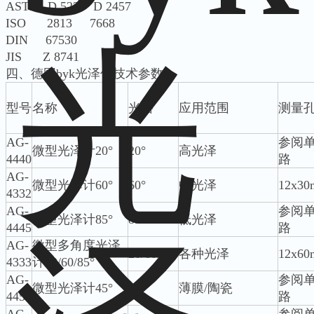
ASTM D 523 D 2457
ISO 2813 7668
DIN 67530
JIS Z 8741
四、德国byk光泽仪技术参数：
型号
名称
光路
应用范围
测量
AG-
参阅
微型光泽计20°
20°
高光泽
4440
路
AG-
微型光泽计60°
60°
中光泽
12x3
4332
AG-
参阅
微型光泽计85°
85°
低光泽
4445
路
AG-
微型多角度光泽
20/60/85°
各种光泽
12x6
4333
计20/60/85°
AG-
参阅
微型光泽计45°
45°
薄膜/陶瓷
4454
路