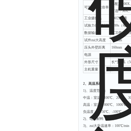
标配：100X、
可测量放大倍率
可选：50X、
工业摄像头
130万像素
试验力保荷时间
0-99s（
数据输出
LCD显示读
试件zui大高度
180mm
压头外壁距离
160mm
电源
AC220V±5%
外形尺寸
长*宽*高（56
主机重量
约40Kg
2、高温系统：
1)、温度范围：
中温：室温～100℃、200℃、30
高温：室温～800℃、1000℃、1
负温度：～-50℃、-100℃、-1
2)、电热材料：铂金
3)、zui大升温速率：100℃/min