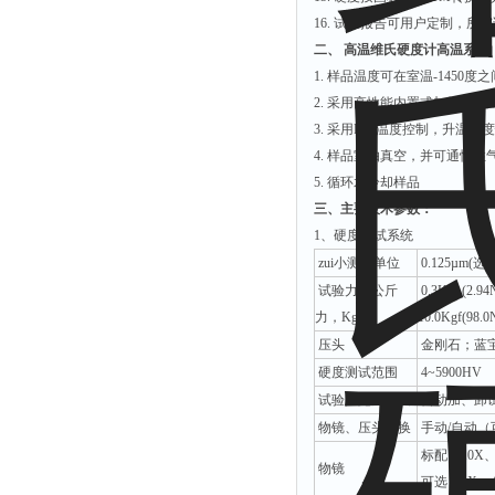
16. 试验报告可用户定制，
二、 高温维氏硬度计高温系统
1. 样品温度可在室温-1450
2. 采用高性能内置式加热体升
3. 采用PID温度控制，升温
4. 样品室抽真空，并可通惰
5. 循环水冷却样品
三、主要技术参数：
1、硬度测试系统
zui小测试单位
0.125µm(选件
试验力（公斤
0.3Kgf (2.9
力，Kgf）
10.0Kgf(98.
压头
金刚石；蓝
硬度测试范围
4~5900HV
试验力施加方法
自动加、卸
物镜、压头转换
手动/自动（
标配：10X、
物镜
可选：5X、4