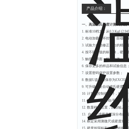
产品介绍：
一、高温维氏硬度计测试系统
1. 标准10档力，从0.3 Kgf (2.9
2. 电动加载闭环控制，自动施
3. 试验力自动修正，力的精
4. 按不同力值的标准块，硬度
5. 触摸屏界面，操作方便，任
6. 保存更多的样品和试验信息
7. 设置密码保护设置参数；
8. 数据U盘直接保存为EXCE
9. 可升级为全自动维氏硬度计
10. 计算机控制硬度计，如
11. 图像清晰，自动/手动测量
12. 数显样品位置，自动输入
13. 自动生成硬度层深分布曲
14. 标定采用测微尺或硬度块
15. 硬度按国标和ASTM转