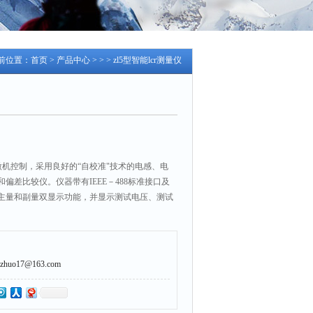
前位置：
首页
>
产品中心
> > > zl5型智能lcr测量仪
由微机控制，采用良好的“自校准"技术的电感、电
偏差比较仪。仪器带有IEEE－488标准接口及
主量和副量双显示功能，并显示测试电压、测试
uo17@163.com