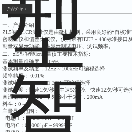
产品介绍：
一、产品介绍：
ZL5智能LCR测量仪是由微机控制，采用良好的“自校
密测量仪和偏差比较仪。仪器带有IEEE－488标准接
副量双显示功能，并显示测试电压、测试频率。
二、zl5型智能lcr测量仪
主要技术指标:
基本测量准确度：0.05%
测试频率及精度：12Hz～100kHz可编程选择
频率精度： 0.01%
测试电压： 5mV～1.275V可编程选择
测试速度：慢速1次/秒、中速5次/秒、快速12次/秒可选
直流偏压：内接2V，外接小于50V，200mA
料斗：0～14
主量显示范围：
电感 L：0.00001mH～99999H
电容C：0.00001pF～99999μF