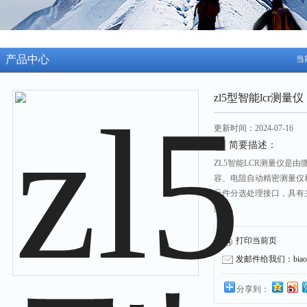
产品中心
当
zl5型智能lcr测量仪
更新时间：2024-07-16
简要描述：
ZL5智能LCR测量仪是
容、电阻自动精密测量仪和
元件分选处理接口，具有
频率。
打印当前页
发邮件给我们：biaozh
分享到：