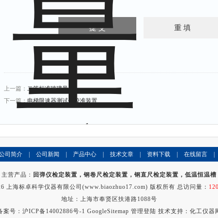
上一篇：
二等标准玻璃量器
下一篇：
电梯限速器测试仪校准装置
公司简介
|
公司新闻
|
产品中心
|
技术文章
|
资料下载
|
在线留言
|
主营产品：
回弹仪检定装置，钢卷尺检定装置，钢直尺检定装置，低温恒温槽
26 上海标卓科学仪器有限公司(www.biaozhuo17.com) 版权所有 总访问量：
12
地址：上海市奉贤区扶港路1088号
备案号：
沪ICP备14002886号-1
GoogleSitemap
管理登陆
技术支持：
化工仪器