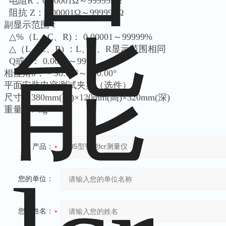
电阻R：0.00001Ω～99999kΩ
阻抗 Z：0.00001Ω～99999kΩ
副显示范围：
△%（L、C、R)： 0.00001～99999%
△（L、C、R) ：L、C、R显示范围相同
Q或D： 0.0001～9999
相位角θ：－90.00°～+90.00°
平面安装电容测试夹具（选件）
尺寸：380mm(宽)×120mm(高)×320mm(深)
重量：7 kg
产品：
您的单位：
您的姓名：