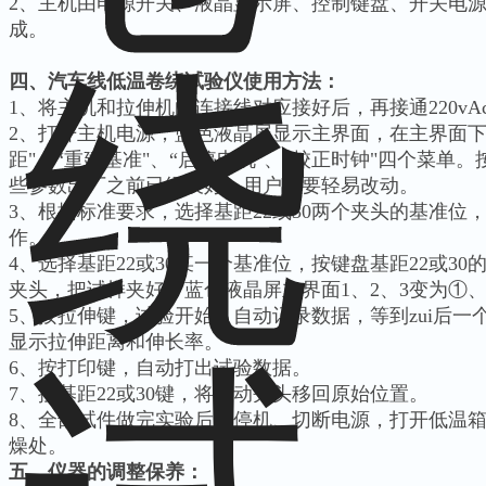
2、主机由电源开关、液晶显示屏、控制键盘、开关电
成。
四、汽车线低温卷绕试验仪使用方法：
1、将主机和拉伸机的连接线对应接好后，再接通220vA
2、打开主机电源，蓝色液晶屏显示主界面，在主界面下，
距"、“重建基准"、“启停电机"、“校正时钟"四个菜单。按
些参数出厂之前已经设好，用户不要轻易改动。
3、根据标准要求，选择基距22或30两个夹头的基准位
作。
4、选择基距22或30某一个基准位，按键盘基距22或3
夹头，把试样夹好，蓝色液晶屏主界面1、2、3变为①
5、按拉伸键，试验开始，自动记录数据，等到zui后
显示拉伸距离和伸长率。
6、按打印键，自动打出试验数据。
7、按基距22或30键，将活动夹头移回原始位置。
8、全部试件做完实验后，停机、切断电源，打开低温
燥处。
五、仪器的调整保养：