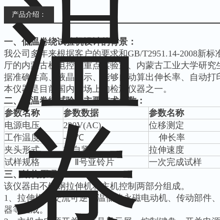
产品介绍：
一、低温卷绕试验机
设计的背景：
我公司多年来根据客户的要求和GB/T2951.14-200
厅的内蒙古机电控制重点实验室、内蒙古工业大学研究
据准确性高、液晶显示、能够自动算出伸长率、自动打
本仪器是目前国内市场上的检测仪器之一。
二、
低温卷绕试验机
主要技术参数：
参数名称
参数数据
参数名称
电源电压
220V(AC)
位移测定
工作温度
-40℃
伸长率
夹头形式
非自紧式
拉伸速度
试样规格
Ⅰ、Ⅱ号亚铃片
一次完成试样
三、
结构原理：
该仪器由不锈钢拉伸机和主机控制两部分组成。
1、拉伸机由交流可逆低温低速永磁电动机、传动部件
器等组成。