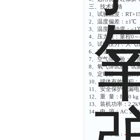
三、技术规格
1、试验温度：RT+15
2、温度偏差：±1℃
3、温度波动度：≤1
4、压力表：量程0～4M
5、试验压力：大气压～
6、安全爆破压力：2.
7、空气弹试验：介质空
8、氧气弹试验：试验介
9、定时器：断电保持
10、罐体有效容积：≥4
11、安全保护：漏
12、重 量：约80 kg
13、装机功率：2.2k
14、电 源：AC 22
产品：