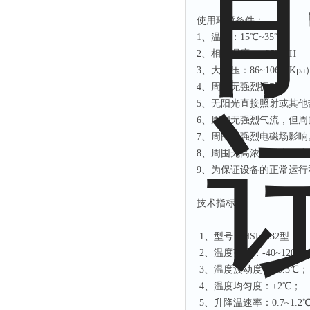
使用环境条件：
1、温度：15℃~35℃
2、相对湿度：≤85%RH
3、大气压：86~106（Kpa
4、周围无强烈振动。
5、无阳光直接照射或其他
6、周围无强烈气流，但
7、周围无强烈电磁场影响
8、周围无高浓度粉尘及腐
9、为保证设备的正常运
技术指标：
1、型号：HSL-032型
2、温度范围：-40~120
3、温度波动度：±0.5℃
4、温度均匀度：±2℃
5、升降温速率：0.7~1.2