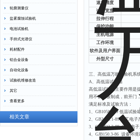
速度精度
轮廓测量仪
试验宽度
盐雾腐蚀试验机
拉伸行程
保护功能
电池试验机
主机电源
手持式光谱仪
工作环境
耗材配件
软件及用户界面
外型尺寸
铝合金设备
自动化设备
三、高低温万能试验机系
试验机维修改造
A、高低温试验箱
高低温试验箱主要作用是
其它
用不锈钢板制成，前开门
查看更多
满足标准及试验方法：
1、GB10586-89 低温试
相关文章
2、GB2423.1-89 
3、GB2423.2-89 电
4、GJB150.3-86 设备