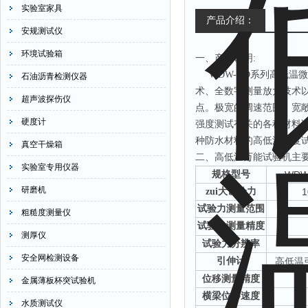
实验室家具
产品介绍：
安规测试仪
环境试验箱
一、产品说明:
WDW-GD系列高低温
石油沥青检测仪器
术、全数字测量放大技术
超声波探伤仪
点。极宽的调速范围、宽
硬度计
强度测试有关的各种材料
种防水材料的高低温强度
真空干燥箱
二、高低温万能试验机主
实验室专用仪器
规格型号
WDW
研磨机
zui大试验力
1
试验力测量范围
粗糙度测量仪
试验力测量精度
测厚仪
试验力分辨率
安全网检测设备
引伸计
高低温
位移测量精度
金属薄板杯突试验机
横梁位移速度
水质测试仪