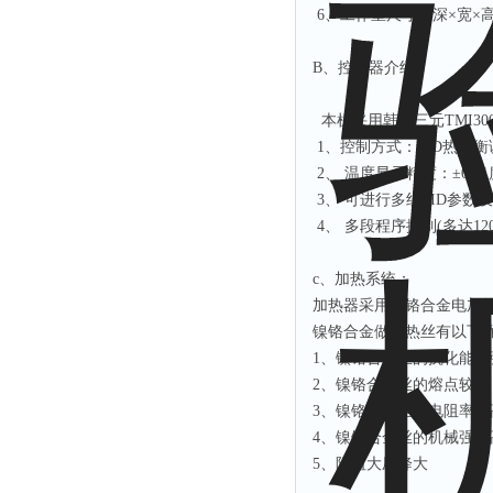
6、工作室尺寸（深×宽×高，m
B、控制器介绍：
本机采用韩国三元TMI30
1、控制方式：PID热平
2、 温度显示精度：±0.01
3、 可进行多组PID参数
4、 多段程序控制(多达
c、加热系统：
加热器采用镍铬合金电加
镍铬合金做加热丝有以下
1、镍铬合金丝的抗化能力
2、镍铬合金丝的熔点较高
3、镍铬合金丝的电阻率较
4、镍铬合金丝的机械强度
5、阻值大压降大