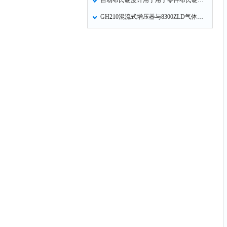
自动布氏硬度计用于用于零件布氏硬度值的自动
GH210混流式增压器与8300ZLD气体机增压匹配的试验研究