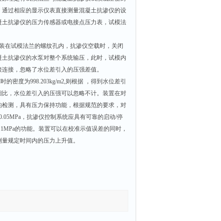
，通过相应的显示仪表直接测量混凝土抗渗仪的设
凝土抗渗仪的压力传感器或电接点压力表，试模法
装在试模法兰的螺纹孔内，抗渗仪空载时，关闭
凝土抗渗仪的水泵对整个系统输压，此时，试模内
接连接，忽略了水位差引入的压强差值。
度为998.203kg/m2,则根据 ，得到水位差引
二者相比，水位差引入的压强可以忽略不计。装置在对
的检测，具有压力保持功能，根据规范的要求，对
.05MPa，抗渗仪控制系统应具有可靠的启动/停
1MPa的功能。装置可以在校准示值误差的同时，
测量规定时间内的压力上升值。