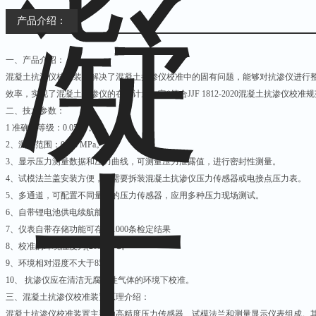
产品介绍：
一、产品介绍：
混凝土抗渗仪校准装置解决了混凝土抗渗仪校准中的固有问题，能够对抗渗仪进行
效率，实现了混凝土抗渗仪的在线计量，它*符合JJF 1812-2020混凝土抗渗仪校准
二、技术参数：
1 准确度等级：0.05级 。
2、测量范围：0～6 MPa。
3、显示压力测量数据和压力曲线，可测量压力泄露值，进行密封性测量。
4、试模法兰盖安装方便，不需要拆装混凝土抗渗仪压力传感器或电接点压力表。
5、多通道，可配置不同量程的压力传感器，应用多种压力现场测试。
6、自带锂电池供电续航能力。
7、仪表自带存储功能可存储1000条检定结果
8、校准的环境温度为(20±10)℃。
9、环境相对湿度不大于85%。
10、 抗渗仪应在清洁无腐蚀性气体的环境下校准。
三、混凝土抗渗仪校准装置原理介绍：
混凝土抗渗仪校准装置主要由高精度压力传感器、试模法兰和测量显示仪表组成。