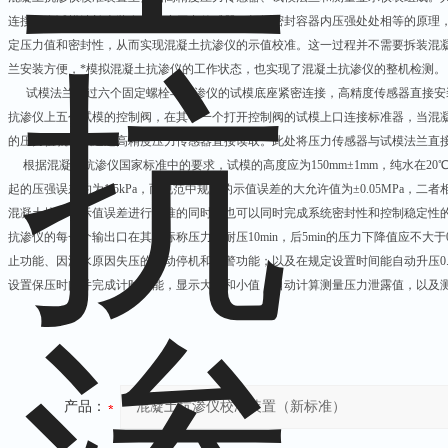
连接，在试模法兰上装有高精度压力传感器，根据密封容器内压强处处相等的原理
定压力值和密封性，从而实现混凝土抗渗仪的示值校准。这一过程并不需要拆装混
兰安装方便，*模拟混凝土抗渗仪的工作状态，也实现了混凝土抗渗仪的整机检测。
试模法兰通过六个固定螺栓与抗渗仪的试模底座紧密连接，高精度传感器直接安
抗渗仪上五个试模的控制阀，在其中一个打开控制阀的试模上口连接标准器，当混
的压力值就可以通过高精度压力传感器直接读取。此处将压力传感器与试模法兰直
根据混凝土抗渗仪国家标准中的要求，试模的高度应为150mm±1mm，纯水在20℃时的密
起的压强误差约为1.5kPa，而规范中规定的示值误差的大允许值为±0.05MPa，
混凝土抗渗仪示值误差进行校准的同时，也可以同时完成系统密封性和控制稳定性
抗渗仪的每一个输出口在其大标称压力下耐压10min，后5min的压力下降值应不大于0
止功能、因漏水原因失压的自动停机和报警功能；以及在规定设置时间能自动升压0.
设置保压时间并完成计时功能，显示大值和小值，自动计算测量压力泄露值，以及
产品：