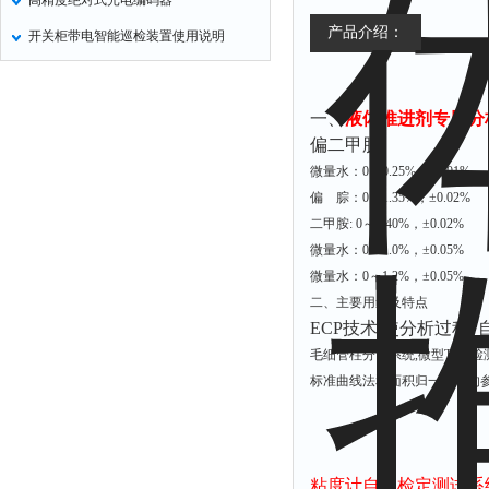
高精度绝对式光电编码器
产品介绍：
开关柜带电智能巡检装置使用说明
一、
液体推进剂专用分
偏二甲肼
微量水：0～0.25%，±0.01%
偏 腙：0～1.35%，±0.02%
二甲胺: 0～0.40%，±0.02%
微量水：0～1.0%，±0.05%
微量水：0～1.2%，±0.05%
二、主要用途及特点
ECP技术,使分析过程*
毛细管柱分离系统,微型TCD检
标准曲线法和面积归一化法的参
粘度计自动检定测试系