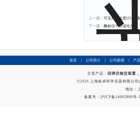
上一篇：
可见分光光度计计量
下一篇：
酶标仪干涉滤光片
首页
|
公司简介
|
公司新闻
|
产
主营产品：
回弹仪检定装置，
©2026 上海标卓科学仪器有限公司(ww
地址：上
备案号：
沪ICP备14002886号-