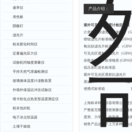
速率仪
产品介绍：
准色板
紫外可见分光光度计检定装置
阴极灯
介质膜干涉滤光片标准物质（GBW(
滤光片
镨钕滤光片标准物质 （GBW(E)
粉末胶化时间仪
氧化钬滤光片标准物质 （GBW(E)
定量偏光应力仪
可见光区透射比滤光片（GBW(E)
杂散光滤光片标准物质 (GBW(E)
试验机同轴度测量仪
低压汞灯波长标准器 
手持天然气泄漏检测仪
紫外可见光区透射比滤光
玻璃液体温度计读数装置
衰减片 1套
便携式标准箱 1
外墙外保温抗冲击试验仪
维卡软化点热变形温度测定仪
上海标卓科学仪器有限公司是
粉末包封机
产整套完整的精密测量仪器及
度类、力学类、电学类、试验
电子冰点恒温器
销售产品达成千上万多种，为
土壤干燥箱