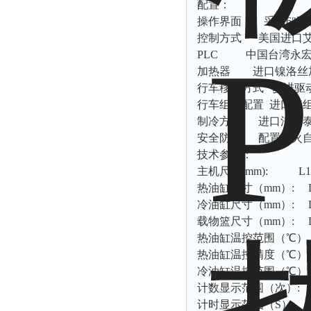
配置：
操作界面：
采用
6
″
控制方式
美国进口
PLC
中国台湾永宏可
加热器
进口镍洛丝
行车移动方式
步进驱
行车组件配置
进口模
制冷方式
进口法国
安全防护
配置明火
技术参数：
主机尺寸
(mm): L12
热油缸尺寸（
mm
）
: L
冷油缸尺寸（
mm
）
: L
载物篮尺寸（
mm
）
: L
热油缸温控范围（℃）
热油缸温控精度（℃）：
冷油缸温控范围（℃）
计数显示范围（次）
:
计时显示范围（
S
）
: