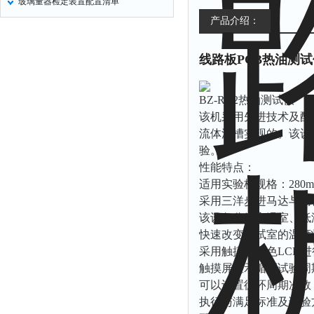
玻璃量器检定装置配置清单
产品介绍：
线路板PCB热油测
BZ-RY2
该机采用先进技术及配
流体浴槽实现的。该设
验。
性能特点：
适用实验板规格：
280
采用三洋步进马达与精
该设备分为高温室、低
快速改变测试室的温度
采用触摸式彩色
LCD
进
触摸屏显示循环试验周
可以设置循环周期次数
执行与满足标准及试验