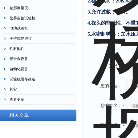
2.
额定载荷：
20KN/8K
轮廓测量仪
3.
允许过载：
20%
。
盐雾腐蚀试验机
4.
探头的非线性、不重
电池试验机
5.
水密封特性：加水压
手持式光谱仪
耗材配件
铝合金设备
产品：
自动化设备
试验机维修改造
您的单位：
其它
查看更多
您的姓名：
相关文章
联系电话：