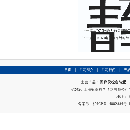
上一篇：
DZ-5A静力触探测量
下一篇：
TCJ-5电子停车计时
首页
|
公司简介
|
公司新闻
|
产
主营产品：
回弹仪检定装置，
©2026 上海标卓科学仪器有限公司(ww
地址：上
备案号：
沪ICP备14002886号-