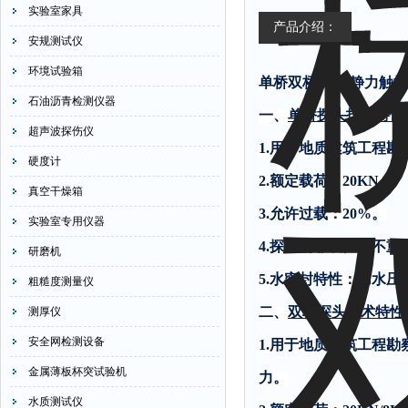
实验室家具
产品介绍：
安规测试仪
环境试验箱
单桥双桥探头 静力触
石油沥青检测仪器
一、
单桥探头技术特性
超声波探伤仪
1.
用于地质建筑工程勘
硬度计
2.
额定载荷：
20KN
。
真空干燥箱
3.
允许过载：
20%
。
实验室专用仪器
4.
探头的非线性、不重
研磨机
5.
水密封特性：加水压
粗糙度测量仪
二、
双桥探头技术特性
测厚仪
安全网检测设备
1.
用于地质建筑工程勘
金属薄板杯突试验机
力。
水质测试仪