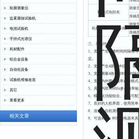
准确
轮廓测量仪
测量
数字式电秒表
准确
盐雾腐蚀试验机
测量
机械秒表和电子秒表
电池试验机
准确
手持式光谱仪
三、产品特点：
耗材配件
1、支持产生标准时间间隔信
定。
铝合金设备
2、支持产生4路脉冲信号。输
自动化设备
3、支持测量4路外部时间间
试验机维修改造
4、支持内外两种频率参考模式
5、具有内部10MHz参考频率
其它
6、模块化功能组合、灵活可
查看更多
7、良好的人机界面，使用简单
8、连接上位机测量时，可完
相关文章
9、可选夹具：时间继电器夹具