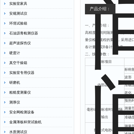
实验室家具
产品介绍：
安规测试仪
环境试验箱
一、产品介绍：
高精度时间间隔测量仪是上海标卓
石油沥青检测仪器
量仪检定规程的要求，采用进
超声波探伤仪
各计量所院B备计量器具。
硬度计
二、技术参数：
指标项目
真空干燥箱
标称
实验室专用仪器
波形
研磨机
内部晶振
准确
粗糙度测量仪
老化
预热
测厚仪
测量
毫秒表和标准时间间隔
安全网检测设备
输出
准确
金属薄板杯突试验机
测量
指针式电秒表
水质测试仪