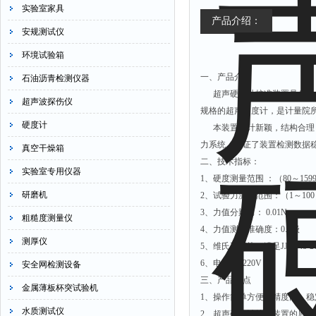
实验室家具
产品介绍：
安规测试仪
环境试验箱
一、产品介绍
石油沥青检测仪器
超声硬度计校准装置是公司根据
超声波探伤仪
规格的超声硬度计，是计量院
硬度计
本装置设计新颖，结构合理，
力系统，保证了装置检测数据
真空干燥箱
二、技术指标：
实验室专用仪器
1、硬度测量范围 ：（80～159
研磨机
2、试验力测量范围：（1～100
3、力值分辨力： 0.01N
粗糙度测量仪
4、力值测量准确度：0.1级
测厚仪
5、维氏硬度块（满足JJG148-2
6、电 压： 220V；
安全网检测设备
三、产品特点
金属薄板杯突试验机
1、操作简单方便、精度高、稳
水质测试仪
2、超声硬度计校准装置的底