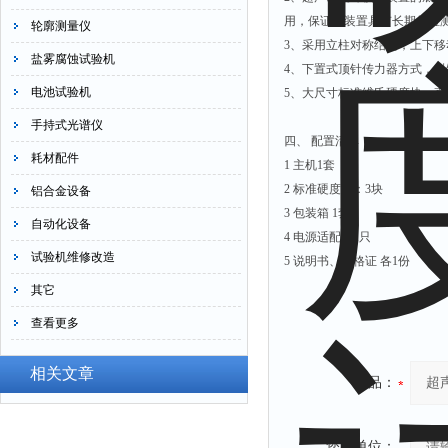
用，保证了装置具有长期的检
轮廓测量仪
3、采用立柱对称结构，上下
盐雾腐蚀试验机
4、下置式顶针传力器方式，
电池试验机
5、大尺寸标准维氏硬度块，
手持式光谱仪
四、 配置清单
耗材配件
1 主机1套
2 标准硬度块：3块
铝合金设备
3 包装箱 1套
自动化设备
4 电源适配器1只
试验机维修改造
5 说明书、合格证 各1份
其它
查看更多
相关文章
产品：
您的单位：