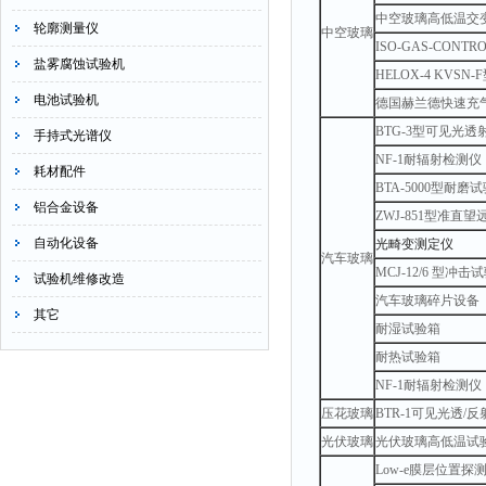
中空玻璃高低温交
轮廓测量仪
中空玻璃
ISO-GAS-CON
盐雾腐蚀试验机
HELOX-4 KVS
电池试验机
德国赫兰德快速充气设
BTG-3型可见光
手持式光谱仪
NF-1耐辐射检测仪
耗材配件
BTA-5000型耐磨
铝合金设备
ZWJ-851型准直望
自动化设备
光畸变测定仪
汽车玻璃
MCJ-12/6 型冲击试
试验机维修改造
汽车玻璃碎片设备
其它
耐湿试验箱
耐热试验箱
NF-1耐辐射检测仪
压花玻璃
BTR-1可见光透/
光伏玻璃
光伏玻璃高低温试
Low-e膜层位置探