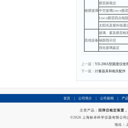
膜层探视仪
镀膜玻璃
中空玻璃Low-e膜
Low-e膜层四点电
太阳光及紫外线通
玻璃、窗及膜层检
其他设备
锡面指示仪
强化玻璃鉴定
上一篇：
YD-200A型圆度仪
下一篇：
计量器具和相关配件
首页
|
公司简介
|
公司新闻
|
产
主营产品：
回弹仪检定装置，
©2026 上海标卓科学仪器有限公司(ww
地址：上