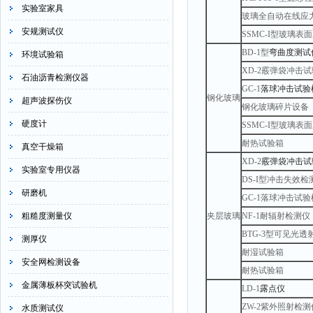
实验室家具
玻璃全自动在线应
安规测试仪
SSMC-I型玻璃表
BD-1型
弯曲度测试
环境试验箱
XD-2霰弹袋冲击
石油沥青检测仪器
GC-1
落球冲击试验
钢化玻璃
超声波探伤仪
钢化玻璃碎片设备
硬度计
SSMC-I型玻璃表
耐热试验箱
真空干燥箱
XD-2
霰弹袋冲击试
实验室专用仪器
DS-I型冲击失效检
研磨机
GC-1落球冲击试验
粗糙度测量仪
夹层玻璃
NF-1耐辐射检测仪
BTG-3型可见光
测厚仪
耐湿试验箱
安全网检测设备
耐热试验箱
金属薄板杯突试验机
LD-1
露点仪
ZW-2紫外照射检测
水质测试仪