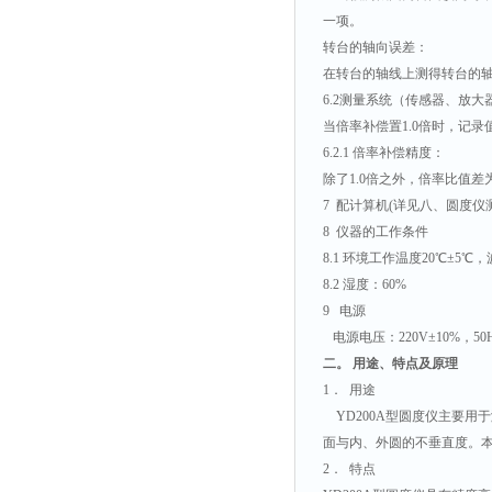
一项。
转台的轴向误差：
在转台的轴线上测得转台的轴向
6.2测量系统（传感器、放
当倍率补偿置1.0倍时，记
6.2.1 倍率补偿精度：
除了1.0倍之外，倍率比值差
7 配计算机(详见八、圆度仪
8 仪器的工作条件
8.1 环境工作温度20℃±5℃
8.2 湿度：60%
9 电源
电源电压：220V±10%，50
二。 用途、特点及原理
1． 用途
YD200A型圆度仪主要用
面与内、外圆的不垂直度。
2． 特点