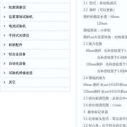
2.1 型式：差动电感式
轮廓测量仪
2.2 测杆（可以更换）
盐雾腐蚀试验机
测杆的额定长度：60mm
120mm
电池试验机
测端形状：小斧型
手持式光谱仪
测杆zui大安置转角：对称垂直
2.3 测力范围
耗材配件
60mm测杆 当补偿钮置于1.0
铝合金设备
当补偿钮置于0.4倍时±0
自动化设备
120mm测杆 当补偿钮置于1.
当补偿钮置于1.0倍时±1
试验机维修改造
2.4 测端的测力
其它
60mm 测杆 在zui小0.02N和
120mm测杆 在zui小0.01N和
2.5 径向粗调范围：从转台中
2.6 径向细调范围：±1mm
3 极坐标记录器
3.1 记录标头型式：零位居
3.2 对心表：位于转台的