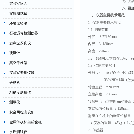
七. 仪器的周
实验室家具
八.
圆
安规测试仪
一。
仪器主要技术规范
1 仪器主要技术数据
环境试验箱
1.1 测量范围
石油沥青检测仪器
外径：大至180mm
超声波探伤仪
内径：3~180mm
高度：270mm
硬度计
1.2 转台的zui大载荷10kg，z
真空干燥箱
1.3 仪器主要尺寸
实验室专用仪器
外形尺寸：宽x深x高 480x33
380x280x150（放
研磨机
转台直径：ф200mm
粗糙度测量仪
立柱高度：280mm
转台中心与立柱间zui小距离：
测厚仪
支臂径向位移量 ：120mm
安全网检测设备
滑座在立柱上的垂直位移量：2
金属薄板杯突试验机
1.4 仪器的重量：45kg（主机
2 传感器
水质测试仪