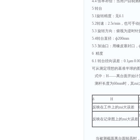
4.4 倍率补偿：当用户自
5 转台
5.1旋转精度：见6.1
5.2转速：2.5r/min，也可手
5.3 旋转方向：俯视为逆时
5.4转台直径：ф200mm
5.5 加油口：用橡皮塞封口，ф
6 精度
6.1 转台径向误差：0.1μm 0.00
可从测定理想的基准半球的图
式中：H——离台面开始计
测杆长度为60mm时，其zu
δ H
反映在工件上的zui大误差
反映在记录图上的zui大误差
当被测截面离台面较高时，