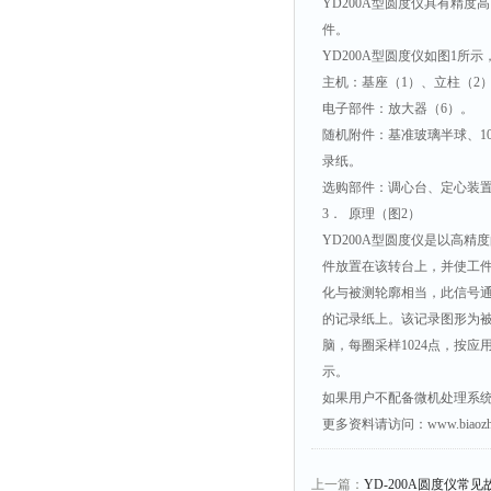
YD200A型圆度仪具有精
件。
YD200A型圆度仪如图1所
主机：基座（1）、立柱（2
电子部件：放大器（6）。
随机附件：基准玻璃半球、1
录纸。
选购部件：调心台、定心装
3． 原理（图2）
YD200A型圆度仪是以高
件放置在该转台上，并使工
化与被测轮廓相当，此信号
的记录纸上。该记录图形为
脑，每圈采样1024点，按
示。
如果用户不配备微机处理系统
更多资料请访问：www.biaoz
上一篇：
YD-200A圆度仪常见