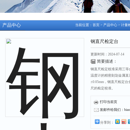
产品中心
当前位置：
首页
>
产品中心
>
计量
钢直尺检定台
更新时间：2024-07-14
简要描述：
钢直尺检定校准采用三等
温度计的精密刻划金属直尺
±0.05mm，钢直尺检定台
尺的检定校准。
打印当前页
发邮件给我们：biaozh
分享到：