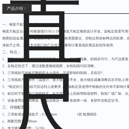
产品介绍：
一、钢直尺检定台介绍：
钢直尺检定台是公司根据现行JJG1-1999钢直尺检定规程设计开发。该检定装置可
精密刻划金属直尺。在测绘作业中常用于检查图廓点、控制点和坐标网点间距离，
准标尺之用。其它专业部门亦广泛作为测量和计量直线距离及刻划等使用。
二、
特点：
1、三等线纹尺的刻线面不得有划痕、碰伤、锈蚀等现象。刻线应均匀，与尺边垂
2、在检定状态下，通过读数显微镜观察，全程刻线均应清晰。
3、三等线纹尺的标尺数码应大小适中，不得影响到刻线，且前后*。
4、三等线纹尺的附件（温度计、放大镜）应齐全，放大镜应成像清晰且在导轨上滑
5、*检定的三等线纹尺应达到上述要求，后续检定及使用中检验的允许有不影响计
6、标识对于新制的三等线纹尺，在尺背凸缘上应标明制造材料、制造厂或厂标、
7、设备使用说明书两份、产品合格证一份、装箱单一份、各部件含检定证书。
三、详细
配置单：
1、三等标准金属线纹尺：0-1000mm 1把 检测报告
a、测量范围:0-1000mm
b、放大镜放大倍数：7x/10x