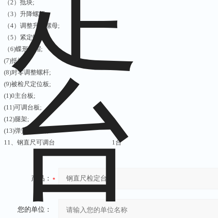
（2）抵块;
（3）升降螺杆;
（4）调整升降螺母;
（5）紧定螺丝;
（6)蝶形螺帽;
(7)抵块;
(8)对零调整螺杆;
(9)被检尺定位板;
(1)0主台板;
(11)可调台板;
(12)腿架;
(13)弹簧等组成。
11、钢直尺可调台 1台
产品：
您的单位：