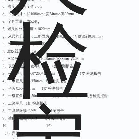
c、温度计的分度值：0.5
d、木匣尺寸：长1080mm×宽74mm×高82mm
e、全套重量：约5.5Kg
f、米尺的分度长度：1020mm
g、米尺的分度值：二斜面为1mm和0.2mm（可估读到0.01mm）
h、米尺斜面刃边的不直度≤0.1
i、度仪器重量：3Kg
j、三等线纹尺尺寸：长1050mm×宽38mm×高63mm
2、表面粗糙度比较样块32块 1套 检测报告
3、一级平尺；2000*200*100mm 1支 检测报告
4、一级塞尺17片/150mm 1把 检测报告
5、半圆盘R=250mm 1支 检测报告
6、一级直角尺； 50mm*80mm或者75mm*80mm 1把 检测报告
7、二级平尺 1把 检测报告
8、工具显微镜 25倍 1只 检测报告
9、读数显微镜：20倍 1只 检测报告
10、 1台
（1）弹簧;