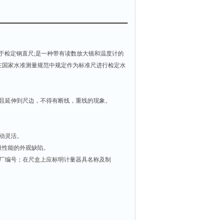
用于检定钢直尺;是一种带有读数放大镜和温度计的
在国家水准测量规范中规定作为标准尺进行检定水
直且延伸到尺边，不得有断线，重线的现象。
动灵活。
量性能的外观缺陷。
出厂编号；在尺盒上应标明计量器具名称及制