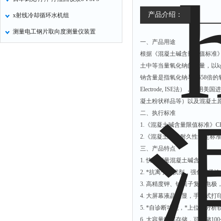
产品介绍：
x射线冷却循环水机组
测量电工钢片取向度测量仪装置
一、产品用途
根据《混凝土碱含量限值标准》CE
土中等当量氧化钠的含量，以k
钠含量是指氧化钠与0.658倍的氧化
Electrode, ISE法
凝土粉状样品等）以及混凝土
二、执行标准
1.《混凝土碱含量限值标准》CEC
2.《混凝土结构耐久性评定标准》CE
三、产品特点
1. 快速测量混凝土碱含量
2. *抗离子干扰剂，强化离
3. 高精度钾、钠离子复合电极
4. 大屏幕液晶直显，手持式
5. *自诊断功能，*上位机分析
6. 大容量数据存储，可存储10