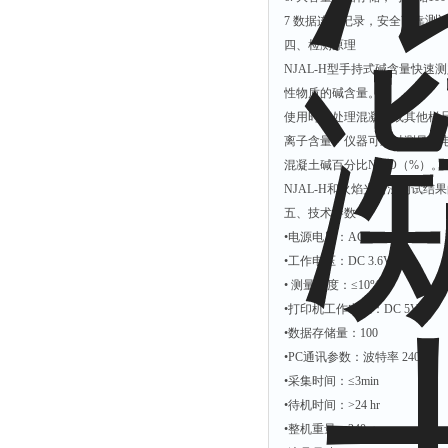
测
7 数据连续记录，安全可靠
四、检测原理
NJAL-H型手持式碱含量快速测定仪
性物质的碱含量。
使用时预处理混凝土或其他样
离子含量。仪器可通过测量的电压
混凝土碱百分比Na2O（%）
NJAL-H和火焰光谱法测试结
五、技术参数
•电源电压：AC 220V
•工作电压：DC 3.6V
• 测量精度：≤10%
•打印机工作电压：DC 5V
•数据存储量：100
•PC通讯参数：波特率 2400
•采集时间：≤3min
•待机时间：>24 hr
•整机重量：240 g