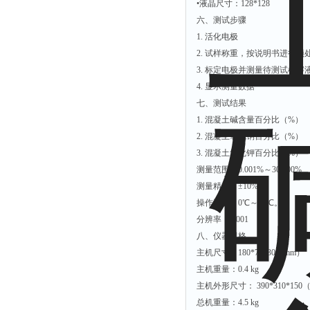
•液晶尺寸：128*128
六、测试步骤
1. 活化电极
2. 试样称重，按说明书进行预
3. 标定电极并测量待测试样溶
4. 显示测量数据
七、测试结果
1. 混凝土碱含量百分比（%）
2. 混凝土氧化钠百分比（%）
3. 混凝土氧化钾百分比（%）
测量范围：0.001%～30.000%
测量精度：±10%
操作温度：0℃～45℃。
分辨率：0.001
八、仪器规格
主机尺寸：180*70*30（mm）
主机重量：0.4 kg
主机外形尺寸： 390*310*150
总机重量：4.5 kg