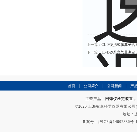
上一篇：
CL-F便携式氯离子含
下一篇：
LS-B砂浆含气量测定
首页
|
公司简介
|
公司新闻
|
产
主营产品：
回弹仪检定装置，
©2026 上海标卓科学仪器有限公司(ww
地址：上
备案号：
沪ICP备14002886号-