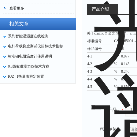
查看更多
产品介绍：
相关文章
关于crnimo合金光谱标样、cr
系列智能温湿度在线检测
标准编号
GSBH65001～
电杆荷载挠度测试仪招标技术指标
样品编号
Si
标准铂电阻温度计使用说明
4-1
%
0.077
4-2
%
0.143
0.3级标准测力仪技术方案
4-3
%
0.246
RJZ--1热量表检定装置
4-4
%
0.447
4-5
%
0.856
产品：
您的单位：