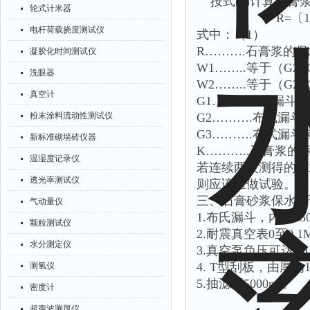
按式(1)计算石膏
轮式计米器
R=〔1- W2（
电杆荷载挠度测试仪
式中：（1）
R……….石膏浆的
凝胶化时间测试仪
W1……..等于（G2
洗眼器
W2……..等于（G2
真空计
G1……...布式漏
粉末涂料流动性测试仪
G2……….布式漏
G3……….布式漏
新标准砌墙砖仪器
K………..石膏浆
温湿度记录仪
若连续两次测得的保
透光率测试仪
则应该重做试验。
三、石膏砂浆保水率
气动量仪
1.布氏漏斗，内径15
颗粒测试仪
2.耐震真空表0至0.1M
水分测定仪
3.真空泵负压可达0.1
4. T型刮板，由厚
测氢仪
5.抽滤瓶5000ml。
密度计
超声波测厚仪