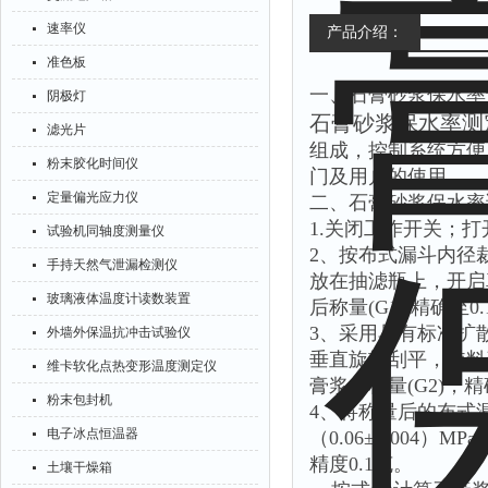
速率仪
产品介绍：
准色板
一、石膏砂浆保水率
阴极灯
石膏砂浆保水率测
滤光片
组成，控制系统方便
粉末胶化时间仪
门及用户的使用。
定量偏光应力仪
二、石膏砂浆保水率
1.关闭工作开关；打
试验机同轴度测量仪
2、按布式漏斗内径
手持天然气泄漏检测仪
放在抽滤瓶上，开启
玻璃液体温度计读数装置
后称量(G1),精确至0
3、采用具有标准扩
外墙外保温抗冲击试验仪
垂直旋转刮平，使料
维卡软化点热变形温度测定仪
膏浆，称量(G2)，
粉末包封机
4、将称量后的布式
电子冰点恒温器
（0.06±0.004
精度0.1克。
土壤干燥箱